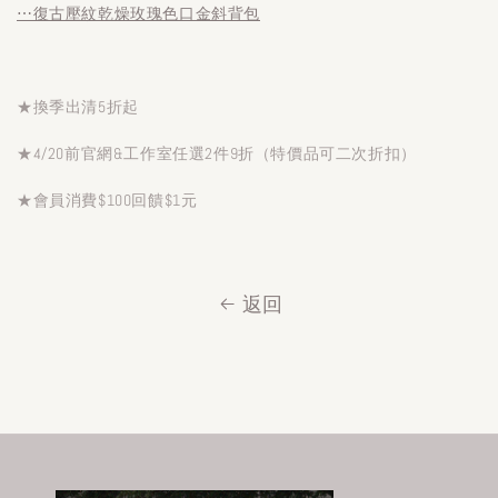
⋯復古壓紋乾燥玫瑰色口金斜背包
★換季出清5折起
★4/20前官網&工作室任選2件9折（特價品可二次折扣）
★會員消費$100回饋$1元
返回