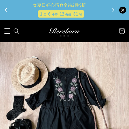
現貨&古著★超商取貨付款$399免運
1
6
12
31
天
小時
分鐘
秒