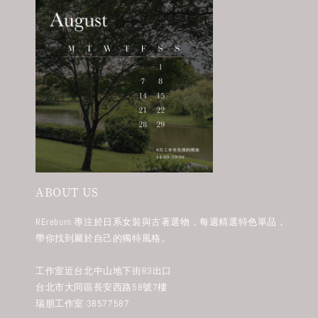
ABOUT US
REreburn 專注於日系女裝與古著選物，每週精選特色單品，
帶你找到屬於自己的獨特風格。
工作室近台北中山地下街R3出口
台北市大同區長安西路58號7樓
瑞朋工作室 38577587