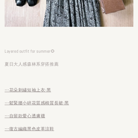
Layered outfit for summer🌻
夏日大人感森林系穿搭推薦
⋯花朵刺繡短袖上衣-黑
⋯鬆緊腰小碎花質感棉質長裙-黑
⋯自留款愛心透膚襪
⋯復古編織黑色皮革涼鞋