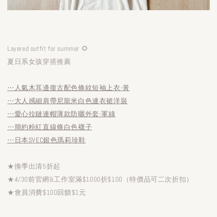
Layered outfit for summer 🌻
夏日系女孩穿搭推薦
⋯人氣木耳邊復古配色條紋短袖上衣-黃
⋯大人感細肩帶尼龍米白色連衣裙洋裝
⋯愛心拉鏈連帽薄款防曬外套-軍綠
⋯簡約粉紅直線條白色襪子
⋯日本SVEC銀色瑪莉珍鞋
★換季出清5折起
★4/30前官網&工作室滿$1000折$100（特價品可二次折扣）
★會員消費$100回饋$1元