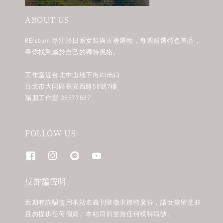
ABOUT US
REreburn 專注於日系女裝與古著選物，每週精選特色單品，
帶你找到屬於自己的獨特風格。
工作室近台北中山地下街R3出口
台北市大同區長安西路58號7樓
瑞朋工作室 38577587
FOLLOW US
反詐騙聲明
近期有詐騙盜用本站名義刊登徵求模特廣告，請女孩留意並
且勿提供任何個資。本站目前並無任何模特職缺。