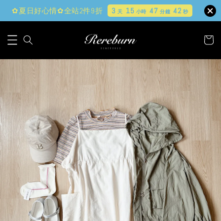
✿夏日好心情✿全站2件9折
3
15
47
42
天
小時
分鐘
秒