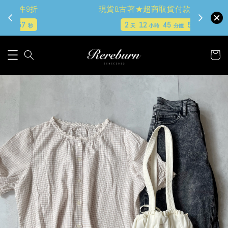
現貨&古著★超商取貨付款$399免運
2
12
45
57
天
小時
分鐘
秒