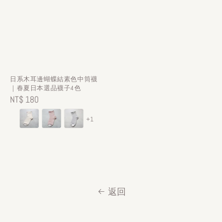
日系木耳邊蝴蝶結素色中筒襪
｜春夏日本選品襪子4色
Regular
NT$ 180
price
+1
返回