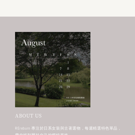
ABOUT US
REreburn 專注於日系女裝與古著選物，每週精選特色單品，