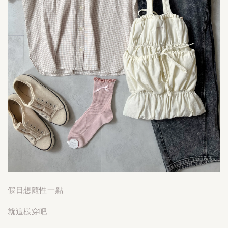
假日想隨性一點
就這樣穿吧