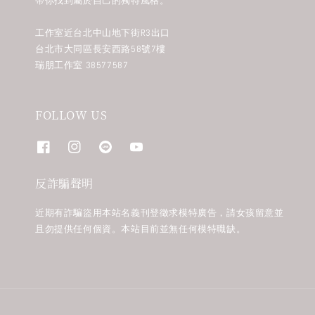
帶你找到屬於自己的獨特風格。
工作室近台北中山地下街R3出口
台北市大同區長安西路58號7樓
瑞朋工作室 38577587
FOLLOW US
反詐騙聲明
近期有詐騙盜用本站名義刊登徵求模特廣告，請女孩留意並
且勿提供任何個資。本站目前並無任何模特職缺。