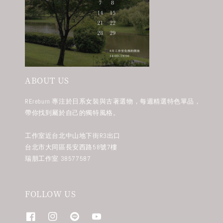
ABOUT US
REreburn 專注於日系女裝與古著選物，每週精選特色單品，
帶你找到屬於自己的獨特風格。
工作室近台北中山地下街R3出口
台北市大同區長安西路58號7樓
瑞朋工作室 38577587
FOLLOW US