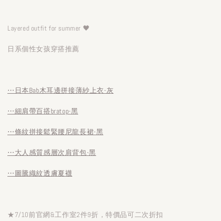
Layered outfit for summer 🖤
日系個性女孩穿搭推薦
⋯日本Bab木耳邊拼接薄紗上衣-灰
⋯細肩帶百搭bratop-黑
⋯條紋拼接鬆緊腰尼龍長裙-黑
⋯大人感質感層次肩背包-黑
⋯圖騰織紋透膚夏襪
★7/10前官網&工作室2件9折，特價品可二次折扣