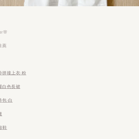
mer🌸
推薦
紗拼接上衣-粉
擺白色長裙
包-白
襪
珍鞋