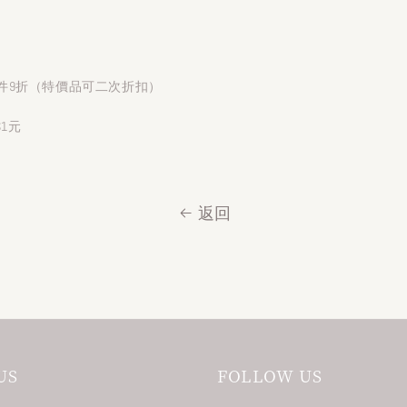
件9折（特價品可二次折扣）
$1元
返回
US
FOLLOW US