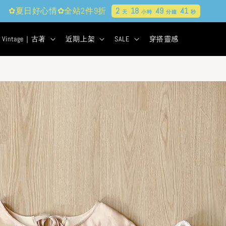
✿夏日好心情✿全站2件9折
2
18
49
39
天
小時
分鐘
秒
Vintage｜古著
近期上架
SALE
穿搭靈感