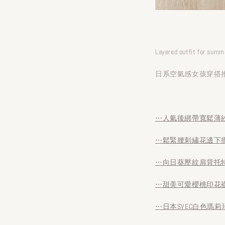
Layered outfit for sum
日系空氣感女孩穿搭
⋯人氣後綁帶寬鬆薄
⋯鬆緊腰刺繡花邊下
⋯向日葵壓紋肩背托特
⋯甜美可愛櫻桃印花
⋯日本SVEC白色瑪莉