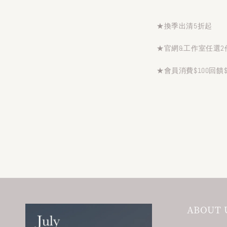
★換季出清5折起
★官網&工作室任選2
★會員消費$100回饋
ABOUT 