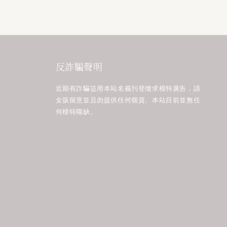
反詐騙聲明
近期有詐騙盜用本站名義刊登徵求模特廣告，請
女孩留意並且勿提供任何個資。本站目前並無任
何模特職缺。