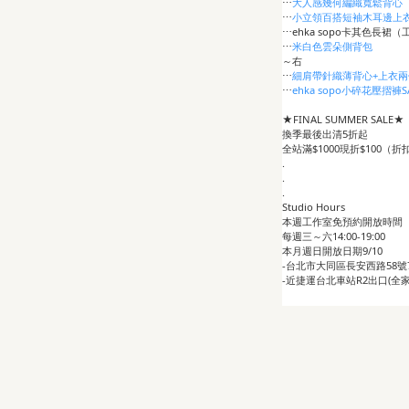
⋯
大人感幾何編織寬鬆背心
⋯
小立領百搭短袖木耳邊上
⋯ehka sopo卡其色長裙
⋯
米白色雲朵側背包
～右
⋯
細肩帶針織薄背心+上衣兩
⋯
ehka sopo小碎花壓摺褲S
★FINAL SUMMER SALE★
換季最後出清5折起
全站滿$1000現折$100（
.
.
.
Studio Hours
本週工作室免預約開放時間
每週三～六14:00-19:00
本月週日開放日期9/10
-台北市大同區長安西路58號
-近捷運台北車站R2出口(全