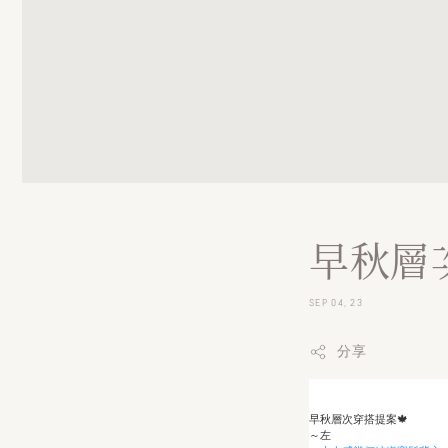
早秋層
SEP 04, 23
分享
早秋層次穿搭提案🍁
～左