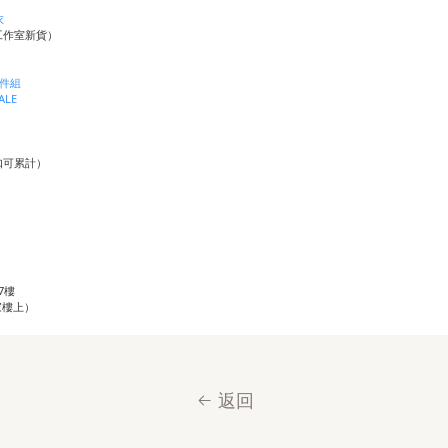
衣
（工作室新貨）
件組
ALE
折扣可累計）
7樓
家樓上）
返回