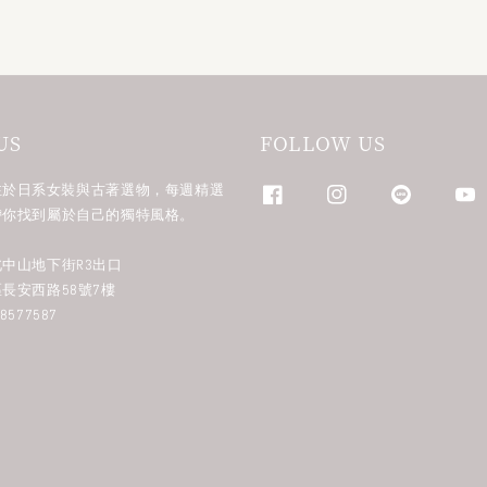
US
FOLLOW US
n 專注於日系女裝與古著選物，每週精選
帶你找到屬於自己的獨特風格。
中山地下街R3出口
長安西路58號7樓
577587