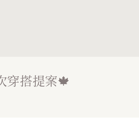
次穿搭提案🍁