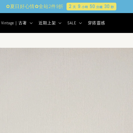
現貨&古著★超商取貨付款$399免運
2
9
50
29
天
小時
分鐘
秒
Vintage｜古著
近期上架
SALE
穿搭靈感