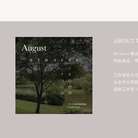
ABOUT 
RErebur
特色單品，
工作室近台北
台北市大同區
瑞朋工作室 38