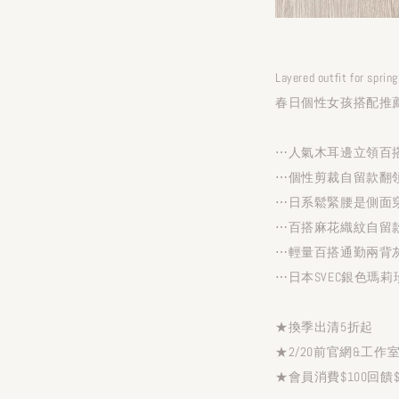
Layered outfit for sprin
春日個性女孩搭配推
⋯人氣木耳邊立領百
⋯個性剪裁自留款翻
⋯日系鬆緊腰是側面
⋯百搭麻花織紋自留
⋯輕量百搭通勤兩背
⋯日本SVEC銀色瑪莉
★換季出清5折起
★2/20前官網&工
★會員消費$100回饋