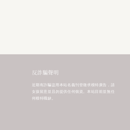
反詐騙聲明
近期有詐騙盜用本站名義刊登徵求模特廣告，請
女孩留意並且勿提供任何個資。本站目前並無任
何模特職缺。