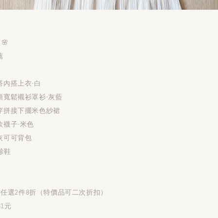
g 🌸
薦
搭內搭上衣-白
領寬鬆襯衫罩衫-灰藍
穿拼接下擺米色紗裙
款襪子-米色
灰可可背包
珍鞋
作室任選2件8折（特價品可二次折扣）
$1元