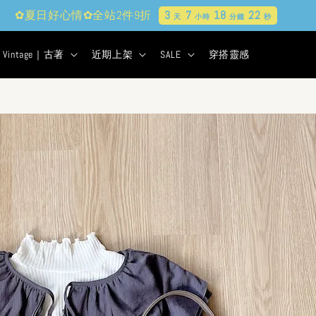
✿夏日好心情✿全站2件9折
3
7
18
20
天
小時
分鐘
秒
Vintage｜古著
近期上架
SALE
穿搭靈感