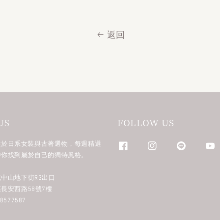
返回
US
FOLLOW US
n 專注於日系女裝與古著選物，每週精選
帶你找到屬於自己的獨特風格。
中山地下街R3出口
長安西路58號7樓
577587