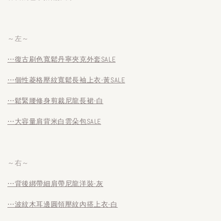
～左～
⋯復古刷色寬鬆丹寧夾克外套SALE
⋯個性菱格壓紋寬鬆長袖上衣-黃SALE
⋯鬆緊腰修身剪裁尼龍長裙-白
⋯大容量肩背米白雲朵包SALE
～右～
⋯背後綁帶細肩帶尼龍洋裝-灰
⋯波紋木耳邊圓領壓紋內搭上衣-白