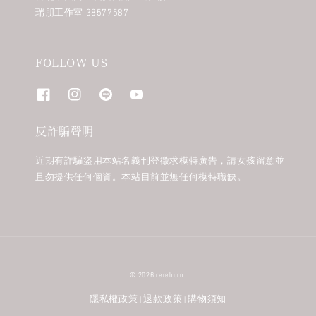
瑞朋工作室 38577587
FOLLOW US
反詐騙聲明
近期有詐騙盜用本站名義刊登徵求模特廣告，請女孩留意並
且勿提供任何個資。本站目前並無任何模特職缺。
© 2026 rereburn.
隱私權政策
退款政策
購物須知
|
|