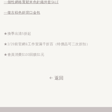
⋯個性網格寬鬆米色針織外套SALE
⋯復古棕色斜背口金包
★換季出清5折起
★2/29前官網&工作室滿千折百（特價品可二次折扣）
★會員消費$100回饋$1元
返回