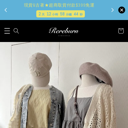
現貨&古著★超商取貨付款$399免運
2
12
58
44
天
小時
分鐘
秒