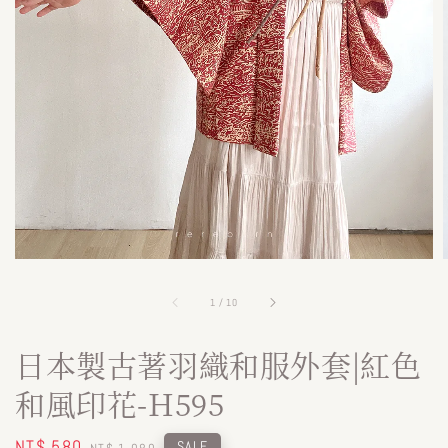
1
/
10
日本製古著羽織和服外套|紅色
和風印花-H595
Sale
NT$ 580
Regular
SALE