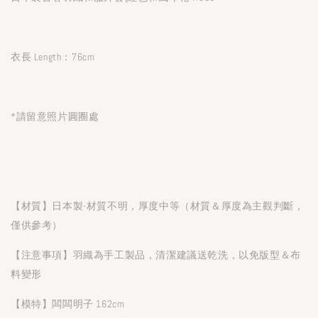
衣長 Length：76cm
*請留意照片圓圈處
【材質】日本製-材質不明，厚度中等（材質＆厚度為主觀判斷，
僅供參考）
【注意事項】羽織為手工製品，清潔建議送乾洗，以免版型＆布
料變形
【模特】闆闆明子 162cm