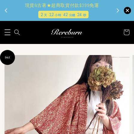
現貨&古著★超商取貨付款$399免運
2
12
42
22
天
小時
分鐘
秒
SALE