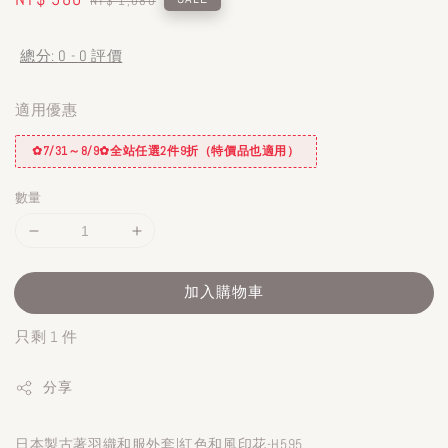
NT$ 1,080
price
price
總分:
0
-
0
評價
適用優惠
✿7/31～8/9✿全站任選2件9折（特價品也適用）
數量
加入購物車
只剩 1 件
分享
日本製古著羽織和服外套|紅色和風印花-H595