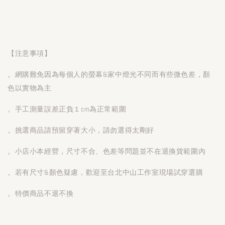
【注意事項】
。網購難免因為每個人的螢幕&家中燈光不同而有些微色差，顏
色以實物為主
。手工測量誤差正負１cm為正常範圍
。挑選商品請預留穿著大小，請勿選得太剛好
。小店小本經營，尺寸不合、色差等問題並不在退換貨範圍內
。若有尺寸&顏色疑慮，歡迎至台北中山工作室現場試穿選購
。特價商品不退不換