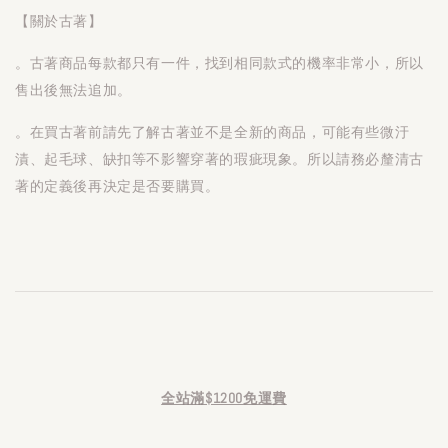
【關於古著】
。古著商品每款都只有一件，找到相同款式的機率非常小，所以
售出後無法追加。
。在買古著前請先了解古著並不是全新的商品，可能有些微汙
漬、起毛球、缺扣等不影響穿著的瑕疵現象。所以請務必釐清古
著的定義後再決定是否要購買。
全站滿$1200免運費