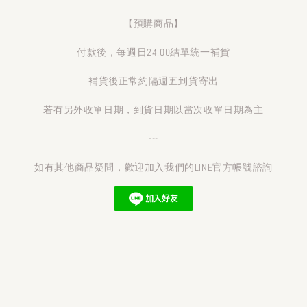
【預購商品】
付款後，每週日24:00結單統一補貨
補貨後正常約隔週五到貨寄出
若有另外收單日期，到貨日期以當次收單日期為主
---
如有其他商品疑問，歡迎加入我們的LINE官方帳號諮詢