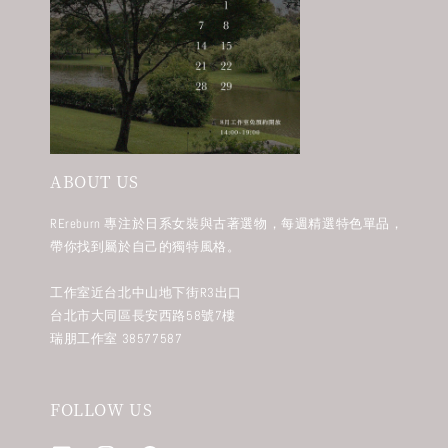
ABOUT US
REreburn 專注於日系女裝與古著選物，每週精選特色單品，
帶你找到屬於自己的獨特風格。
工作室近台北中山地下街R3出口
台北市大同區長安西路58號7樓
瑞朋工作室 38577587
FOLLOW US