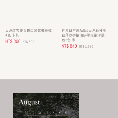
日系鬆緊腰百搭口袋寬褲長褲
春夏日本選品Bab日系個性剪
4色-卡其
裁薄紗拼接側綁帶短袖洋裝3
色3色-米
Sale
NT$ 390
Regular
NT$ 590
Sale
NT$ 840
Regular
NT$ 1,680
price
price
price
price