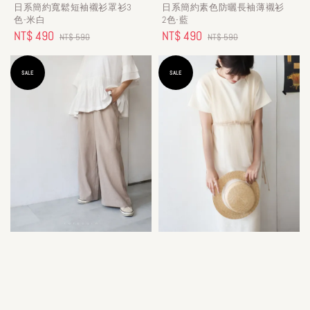
日系簡約寬鬆短袖襯衫罩衫3
日系簡約素色防曬長袖薄襯衫
色-米白
2色-藍
Sale
NT$ 490
Regular
Sale
NT$ 490
Regular
NT$ 590
NT$ 590
price
price
price
price
SALE
SALE