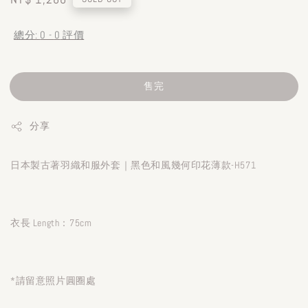
price
總分:
0
-
0
評價
售完
分享
日本製古著羽織和服外套｜黑色和風幾何印花薄款-H571
衣長 Length：75cm
*請留意照片圓圈處