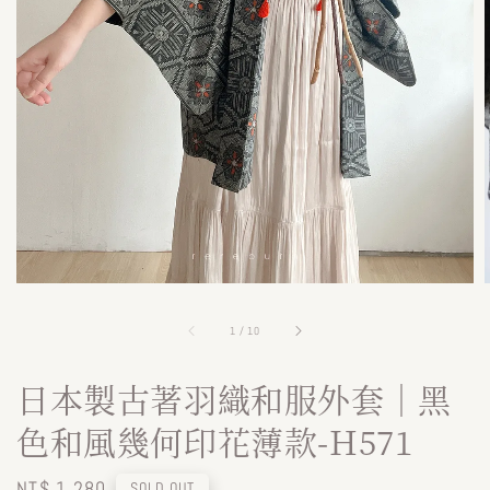
1
/
10
日本製古著羽織和服外套｜黑
色和風幾何印花薄款-H571
Regular
NT$ 1,280
SOLD OUT