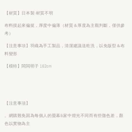
【材質】日本製-材質不明
布料摸起來偏挺，厚度中偏薄（材質＆厚度為主觀判斷，僅供參
考）
【注意事項】羽織為手工製品，清潔建議送乾洗，以免版型＆布
料變形
【模特】闆闆明子 162cm
【注意事項】
。網購難免因為每個人的螢幕&家中燈光不同而有些微色差，顏
色以實物為主