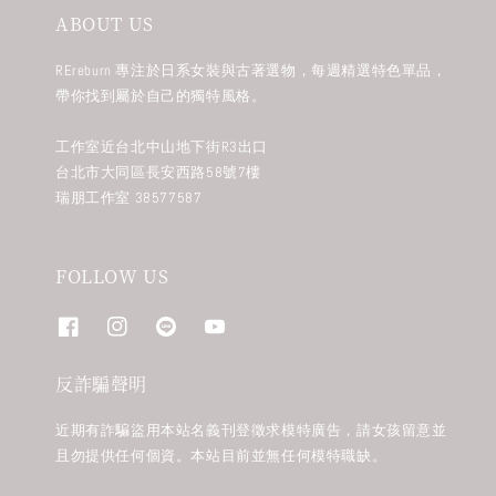
ABOUT US
REreburn 專注於日系女裝與古著選物，每週精選特色單品，
帶你找到屬於自己的獨特風格。
工作室近台北中山地下街R3出口
台北市大同區長安西路58號7樓
瑞朋工作室 38577587
FOLLOW US
反詐騙聲明
近期有詐騙盜用本站名義刊登徵求模特廣告，請女孩留意並
且勿提供任何個資。本站目前並無任何模特職缺。