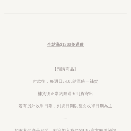
全站滿$1200免運費
【預購商品】
付款後，每週日24:00結單統一補貨
補貨後正常約隔週五到貨寄出
若有另外收單日期，到貨日期以當次收單日期為主
---
如有其他商品疑問，歡迎加入我們的LINE官方帳號諮詢