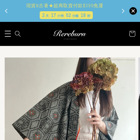
現貨&古著★超商取貨付款$399免運
2
17
52
16
天
小時
分鐘
秒