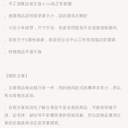
。手工測量誤差正負１cm為正常範圍
。挑選商品請預留穿著大小，請勿選得太剛好
。小店小本經營，尺寸不合、色差等問題並不在退換貨範圍內
。若有尺寸&顏色疑慮，歡迎至台北中山工作室現場試穿選購
。特價商品不退不換
【關於古著】
。古著商品每款都只有一件，找到相同款式的機率非常小，所以
售出後無法追加。
。在買古著前請先了解古著並不是全新的商品，可能有些微汙
漬、起毛球、缺扣等不影響穿著的瑕疵現象。所以請務必釐清古
著的定義後再決定是否要購買。