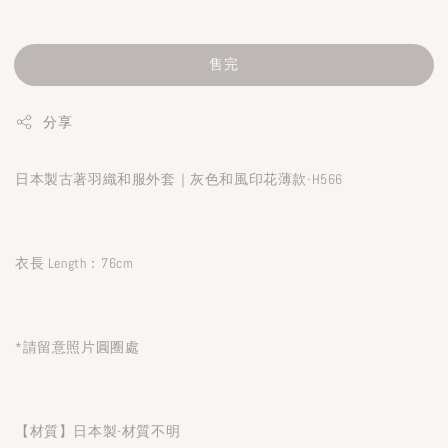
售完
分享
日本製古著羽織和服外套｜灰色和風印花薄款-H566
衣長 Length：76cm
*請留意照片圓圈處
【材質】日本製-材質不明