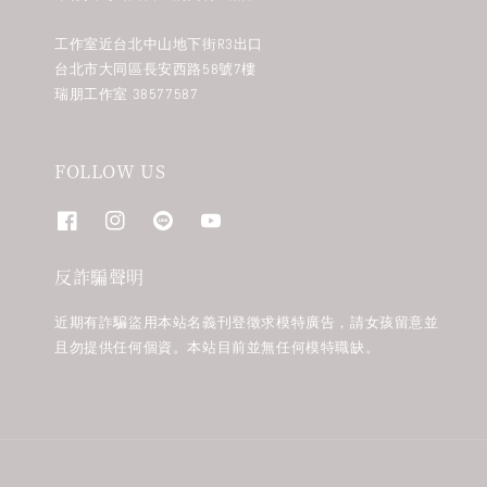
工作室近台北中山地下街R3出口
台北市大同區長安西路58號7樓
瑞朋工作室 38577587
FOLLOW US
反詐騙聲明
近期有詐騙盜用本站名義刊登徵求模特廣告，請女孩留意並
且勿提供任何個資。本站目前並無任何模特職缺。