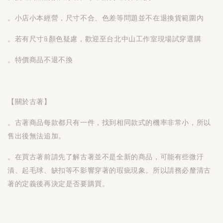
。小店小本經營，尺寸不合、色差等問題並不在退換貨範圍內
。若有尺寸&顏色疑慮，歡迎至台北中山工作室現場試穿選購
。特價商品不退不換
【關於古著】
。古著商品每款都只有一件，找到相同款式的機率非常小，所以
售出後無法追加。
。在買古著前請先了解古著並不是全新的商品，可能有些微汙
漬、起毛球、缺扣等不影響穿著的瑕疵現象。所以請務必釐清古
著的定義後再決定是否要購買。