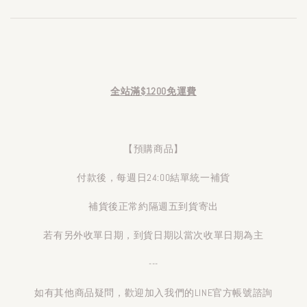
全站滿$1200免運費
【預購商品】
付款後，每週日24:00結單統一補貨
補貨後正常約隔週五到貨寄出
若有另外收單日期，到貨日期以當次收單日期為主
---
如有其他商品疑問，歡迎加入我們的LINE官方帳號諮詢