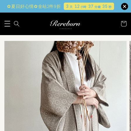
✿夏日好心情✿全站2件9折
3
12
37
33
天
小時
分鐘
秒