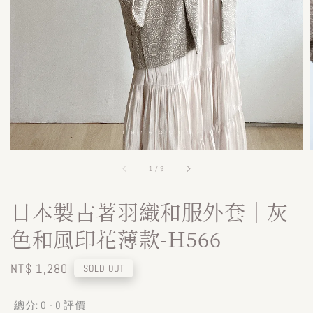
1
/
9
日本製古著羽織和服外套｜灰
色和風印花薄款-H566
Regular
NT$ 1,280
SOLD OUT
price
總分:
0
-
0
評價