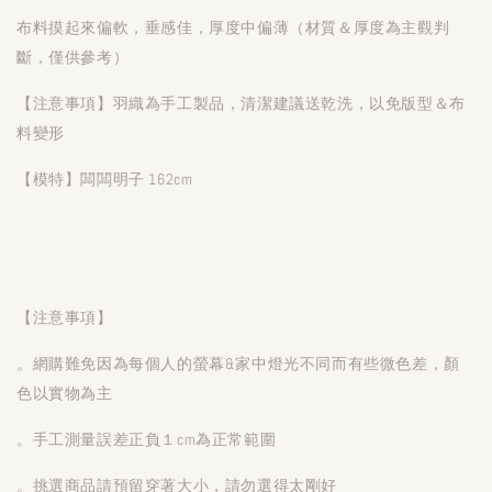
布料摸起來偏軟，垂感佳，厚度中偏薄（材質＆厚度為主觀判
斷，僅供參考）
【注意事項】羽織為手工製品，清潔建議送乾洗，以免版型＆布
料變形
【模特】闆闆明子 162cm
【注意事項】
。網購難免因為每個人的螢幕&家中燈光不同而有些微色差，顏
色以實物為主
。手工測量誤差正負１cm為正常範圍
。挑選商品請預留穿著大小，請勿選得太剛好