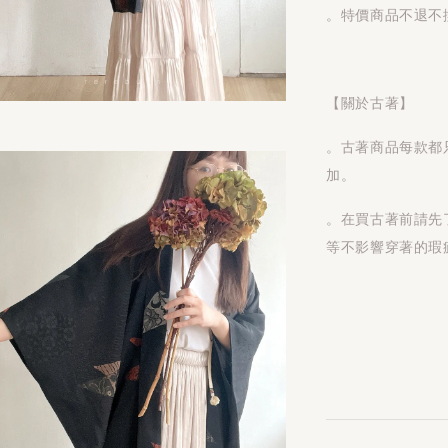
。特價商品不退不
【關於古著】
。古著商品每款都
加。
。在買古著前請先
等不影響穿著的瑕