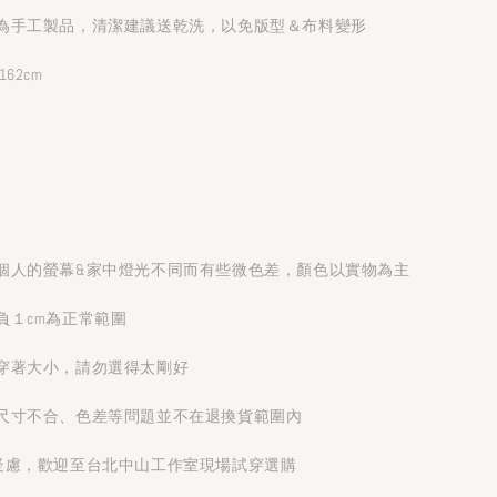
為手工製品，清潔建議送乾洗，以免版型＆布料變形
62cm
個人的螢幕&家中燈光不同而有些微色差，顏色以實物為主
負１cm為正常範圍
穿著大小，請勿選得太剛好
尺寸不合、色差等問題並不在退換貨範圍內
疑慮，歡迎至台北中山工作室現場試穿選購