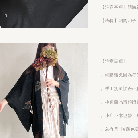
【注意事項】羽織
【模特】闆闆明子 1
【注意事項】
。網購難免因為每
。手工測量誤差正
。挑選商品請預留
。小店小本經營，
。若有尺寸&顏色