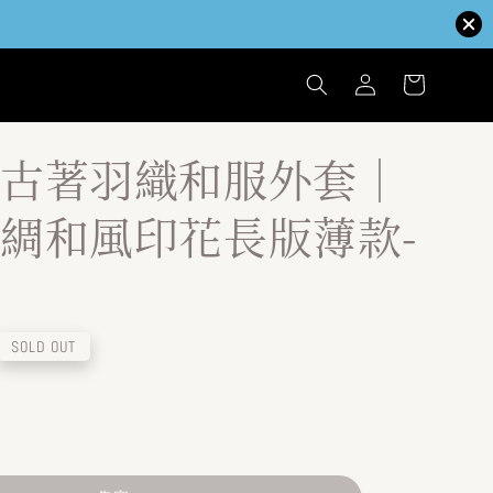
古著羽織和服外套｜
綢和風印花長版薄款-
SOLD OUT