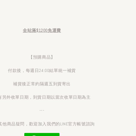
全站滿$1200免運費
【預購商品】
付款後，每週日24:00結單統一補貨
補貨後正常約隔週五到貨寄出
有另外收單日期，到貨日期以當次收單日期為主
---
其他商品疑問，歡迎加入我們的LINE官方帳號諮詢