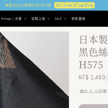
✿夏日好心情✿全站2件9折
3
1
17
49
天
小時
分鐘
秒
Vintage｜古著
近期上架
SALE
穿搭靈感
日本製
黑色絲
H575
Regular
NT$ 1,480
price
總分:
0
-
0
評價