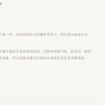
換
只有一件，找到相同款式的機率非常小，所以售出後無法追
了解古著並不是全新的商品，可能有些微汙漬、起毛球、缺扣
疵現象。所以請務必釐清古著的定義後再決定是否要購買。