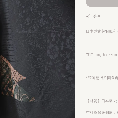
分享
日本製古著羽織和服
衣長 Length：86cm
*請留意照片圓圈
【材質】日本製-
布料摸起來偏軟，