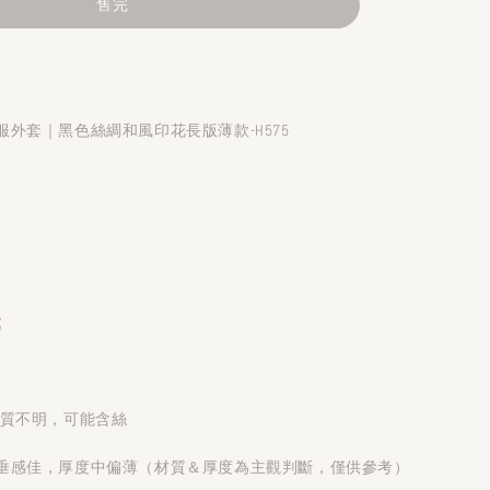
售完
外套｜黑色絲綢和風印花長版薄款-H575
處
材質不明，可能含絲
垂感佳，厚度中偏薄（材質＆厚度為主觀判斷，僅供參考）