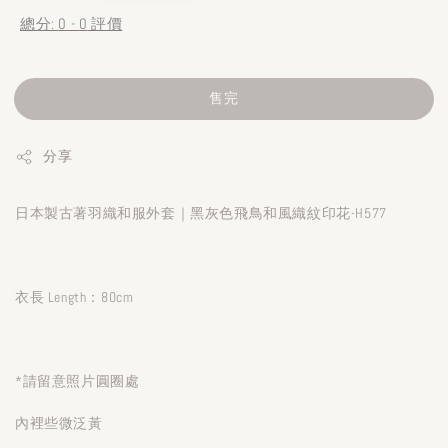
總分:
0
-
0
評價
售完
分享
日本製古著羽織和服外套｜黑灰色飛鳥和風織紋印花-H577
衣長 Length：80cm
*請留意照片圓圈處
內裡些微泛黃