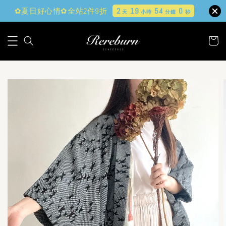
✿夏日好心情✿全站2件9折
2
19
53
58
天
小時
分鐘
秒