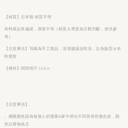
【材質】日本製-材質不明
布料摸起來偏挺，厚度中等（材質＆厚度為主觀判斷，僅供參
考）
【注意事項】羽織為手工製品，清潔建議送乾洗，以免版型＆布
料變形
【模特】闆闆明子 162cm
【注意事項】
。網購難免因為每個人的螢幕&家中燈光不同而有些微色差，顏
色以實物為主