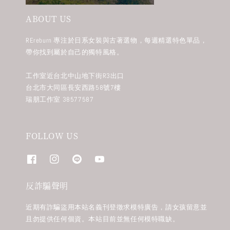
ABOUT US
REreburn 專注於日系女裝與古著選物，每週精選特色單品，
帶你找到屬於自己的獨特風格。
工作室近台北中山地下街R3出口
台北市大同區長安西路58號7樓
瑞朋工作室 38577587
FOLLOW US
反詐騙聲明
近期有詐騙盜用本站名義刊登徵求模特廣告，請女孩留意並
且勿提供任何個資。本站目前並無任何模特職缺。