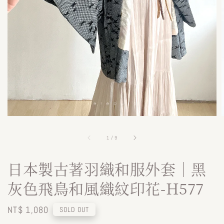
1
/
9
日本製古著羽織和服外套｜黑
灰色飛鳥和風織紋印花-H577
Regular
NT$ 1,080
SOLD OUT
price