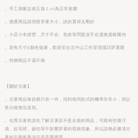
。手工測量誤差正負１cm為正常範圍
。挑選商品請預留穿著大小，請勿選得太剛好
。小店小本經營，尺寸不合、色差等問題並不在退換貨範圍內
。若有尺寸&顏色疑慮，歡迎至台北中山工作室現場試穿選購
。特價商品不退不換
【關於古著】
。古著商品每款都只有一件，找到相同款式的機率非常小，所以
售出後無法追加。
。在買古著前請先了解古著並不是全新的商品，可能有些微汙
漬、起毛球、缺扣等不影響穿著的瑕疵現象。所以請務必釐清古
著的定義後再決定是否要購買。