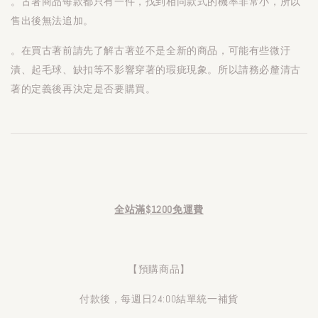
。古著商品每款都只有一件，找到相同款式的機率非常小，所以
售出後無法追加。
。在買古著前請先了解古著並不是全新的商品，可能有些微汙
漬、起毛球、缺扣等不影響穿著的瑕疵現象。所以請務必釐清古
著的定義後再決定是否要購買。
全站滿$1200免運費
【預購商品】
付款後，每週日24:00結單統一補貨