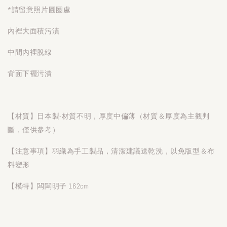
*請留意照片圓圈處
內裡大面積污漬
中間內裡脫線
背面下襬污漬
【材質】日本製-材質不明，
厚度中偏薄（材質＆厚度為主觀判
斷，僅供參考）
【注意事項】羽織為手工製品，清潔建議送乾洗，以免版型＆布
料變形
【模特】闆闆明子 162cm