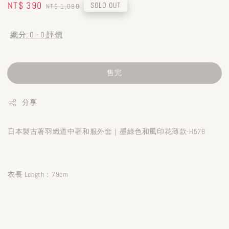
Sale
NT$ 390
Regular
SOLD OUT
NT$ 1,080
price
price
總分:
0
-
0
評價
售完
分享
日本製古著羽織道中著和服外套｜墨綠色和風印花薄款-H578
衣長 Length：79cm