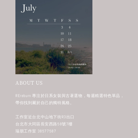
ABOUT US
REreburn 專注於日系女裝與古著選物，每週精選特色單品，
帶你找到屬於自己的獨特風格。
工作室近台北中山地下街R3出口
台北市大同區長安西路58號7樓
瑞朋工作室 38577587