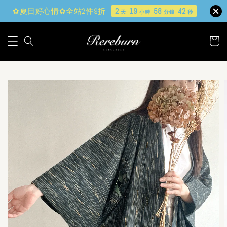
✿夏日好心情✿全站2件9折
2
19
58
40
天
小時
分鐘
秒