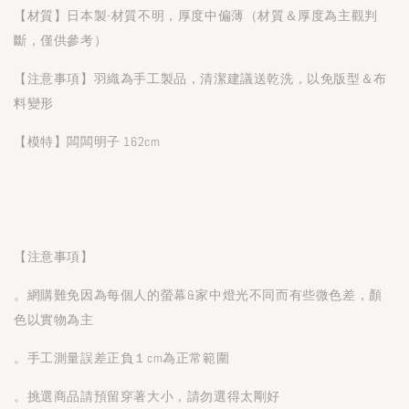
【材質】日本製-材質不明，厚度中偏薄（材質＆厚度為主觀判
斷，僅供參考）
【注意事項】羽織為手工製品，清潔建議送乾洗，以免版型＆布
料變形
【模特】闆闆明子 162cm
【注意事項】
。網購難免因為每個人的螢幕&家中燈光不同而有些微色差，顏
色以實物為主
。手工測量誤差正負１cm為正常範圍
。挑選商品請預留穿著大小，請勿選得太剛好