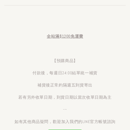
全站滿$1200免運費
【預購商品】
付款後，每週日24:00結單統一補貨
補貨後正常約隔週五到貨寄出
若有另外收單日期，到貨日期以當次收單日期為主
---
如有其他商品疑問，歡迎加入我們的LINE官方帳號諮詢