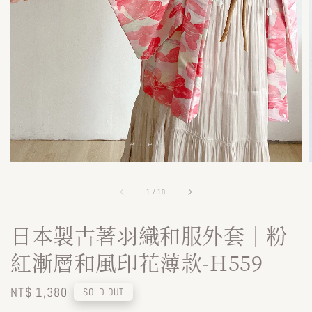
1
/
10
日本製古著羽織和服外套｜粉
紅漸層和風印花薄款-H559
Regular
NT$ 1,380
SOLD OUT
price