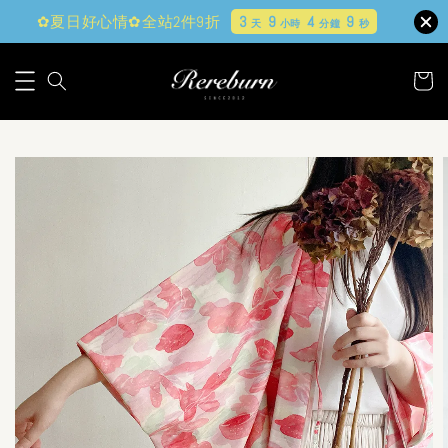
✿夏日好心情✿全站2件9折
3
9
4
7
天
小時
分鐘
秒