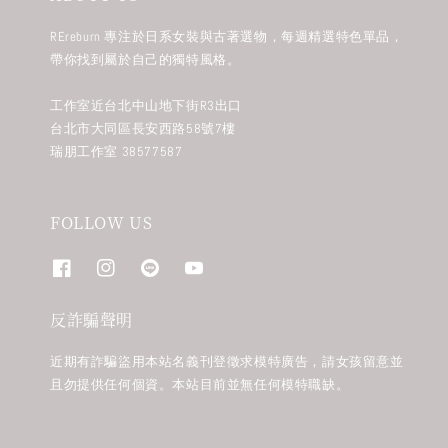
REreburn 專注於日系女裝與古著選物，每週精選特色單品，
帶你找到屬於自己的獨特風格。
工作室近台北中山地下街R3出口
台北市大同區長安西路58號7樓
瑞朋工作室 38577587
FOLLOW US
反詐騙聲明
近期有詐騙盜用本站名義刊登徵求模特廣告，請女孩留意並
且勿提供任何個資。本站目前並無任何模特職缺。