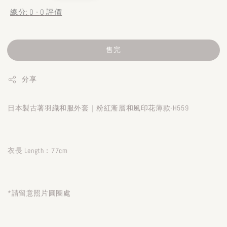
總分:
0
-
0
評價
售完
分享
日本製古著羽織和服外套｜粉紅漸層和風印花薄款-H559
衣長 Length：77cm
*請留意照片圓圈處