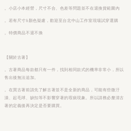
。小店小本經營，尺寸不合、色差等問題並不在退換貨範圍內
。若有尺寸&顏色疑慮，歡迎至台北中山工作室現場試穿選購
。特價商品不退不換
【關於古著】
。古著商品每款都只有一件，找到相同款式的機率非常小，所以
售出後無法追加。
。在買古著前請先了解古著並不是全新的商品，可能有些微汙
漬、起毛球、缺扣等不影響穿著的瑕疵現象。所以請務必釐清古
著的定義後再決定是否要購買。