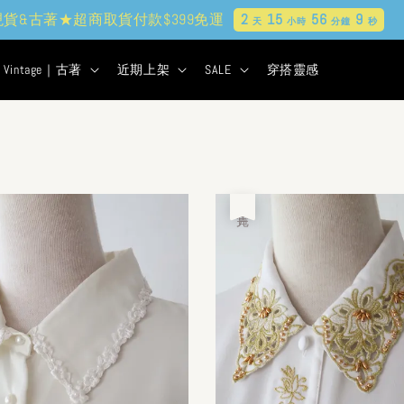
現貨&古著★超商取貨付款$399免運
2
15
56
8
天
小時
分鐘
秒
Vintage｜古著
近期上架
SALE
穿搭靈感
售完