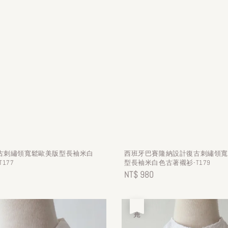
古刺繡領寬鬆歐美版型長袖米白
西班牙巴賽隆納設計復古刺繡領
177
型長袖米白色古著襯衫-T179
Regular
NT$ 980
price
售完