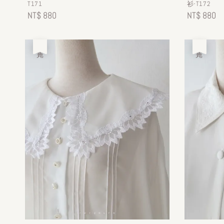
T171
衫-T172
Regular
NT$ 880
Regular
NT$ 880
price
price
售完
售完