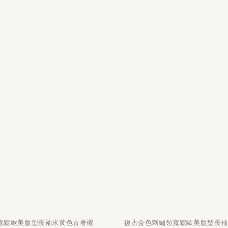
寬鬆歐美版型長袖米黃色古著襯
復古金色刺繡領寬鬆歐美版型長