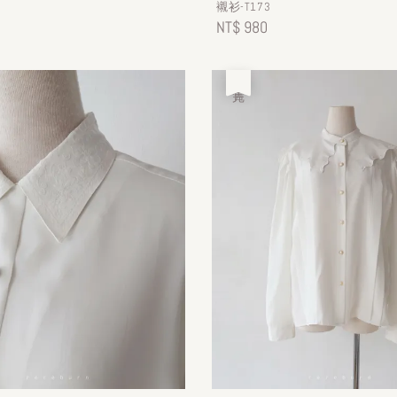
襯衫-T173
Regular
NT$ 980
price
售完