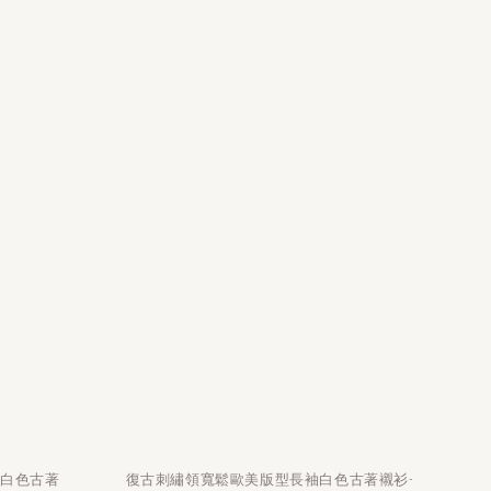
袖白色古著
復古刺繡領寬鬆歐美版型長袖白色古著襯衫-