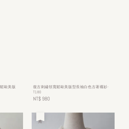
寬鬆歐美版
復古刺繡領寬鬆歐美版型長袖白色古著襯衫-
T180
Regular
NT$ 980
price
售完