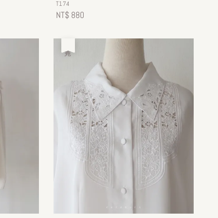
T174
Regular
NT$ 880
price
售完