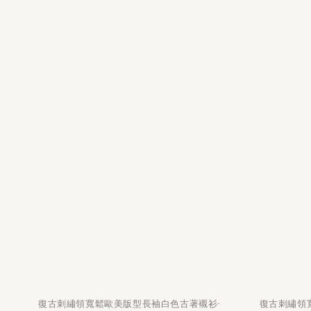
復古刺繡領寬鬆歐美版型長袖白色古著襯衫-
復古刺繡領