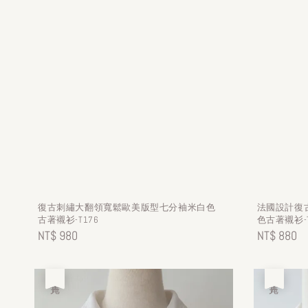
復古刺繡大翻領寬鬆歐美版型七分袖米白色
法國設計復
古著襯衫-T176
色古著襯衫-T
Regular
NT$ 980
Regular
NT$ 880
price
price
售完
售完