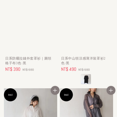
日系防曬拉鏈外套罩衫｜圓領
日系中山領涼感薄洋裝罩衫2
格子布3色-黑
色-黑
Sale
NT$ 390
Regular
Sale
NT$ 490
Regular
NT$ 590
NT$ 590
price
price
price
price
SALE
SALE