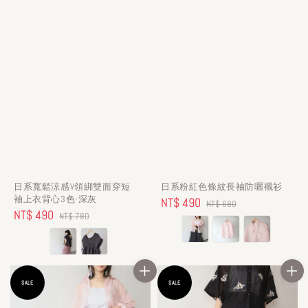
日系寬鬆涼感V領綁雙面穿短
日系粉紅色條紋長袖防曬襯衫
袖上衣背心3色-深灰
Sale
NT$ 490
Regular
NT$ 680
Sale
NT$ 490
Regular
NT$ 780
price
price
price
price
SALE
SALE