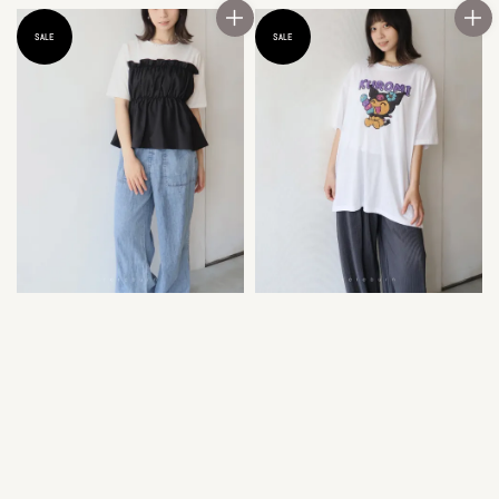
price
price
price
price
SALE
SALE