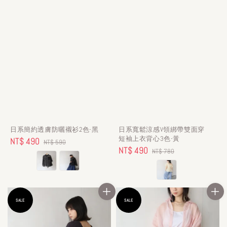
日系簡約透膚防曬襯衫2色-黑
日系寬鬆涼感V領綁帶雙面穿
短袖上衣背心3色-黃
Sale
NT$ 490
Regular
NT$ 590
Sale
NT$ 490
Regular
NT$ 780
price
price
price
price
SALE
SALE