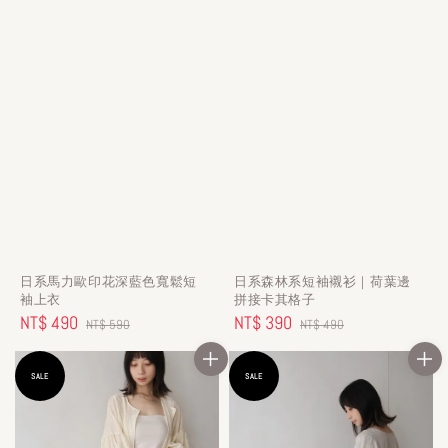
日系馬力歐印花深藍色寬鬆短
日系森林系短袖襯衫｜荷葉邊
袖上衣
拼接卡其格子
Sale
NT$ 490
Regular
Sale
NT$ 390
Regular
NT$ 590
NT$ 490
price
price
price
price
SALE
SALE