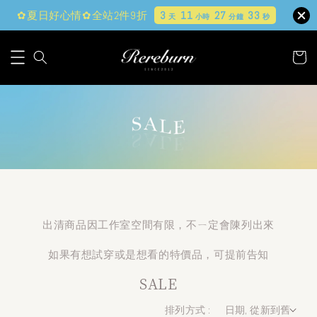
✿夏日好心情✿全站2件9折
3
11
27
31
天
小時
分鐘
秒
出清商品因工作室空間有限，不ㄧ定會陳列出來
如果有想試穿或是想看的特價品，可提前告知
SALE
排列方式 :