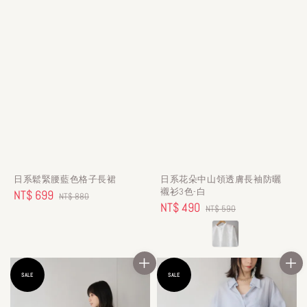
日系鬆緊腰藍色格子長裙
日系花朵中山領透膚長袖防曬
襯衫3色-白
Sale
NT$ 699
Regular
NT$ 880
Sale
NT$ 490
Regular
NT$ 590
price
price
price
price
SALE
SALE