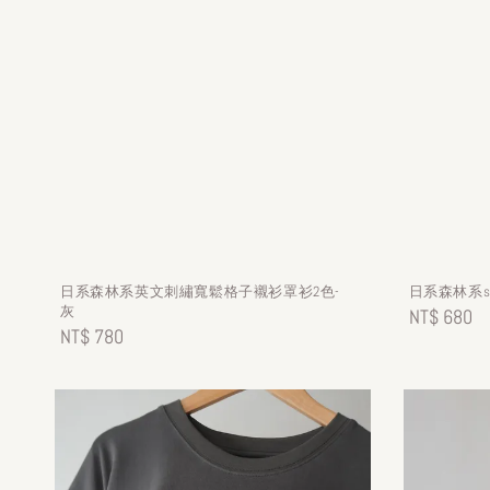
日系森林系英文刺繡寬鬆格子襯衫罩衫2色-
日系森林系
灰
Regular
NT$ 680
Regular
NT$ 780
price
price