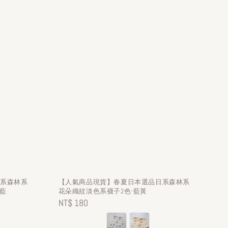
日系森林系
【人氣商品現貨】春夏日本選品日系森林系
藍
花朵織紋淡色系襪子2色-藍黃
Regular
NT$ 180
price