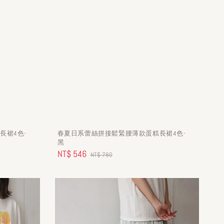
長裙4色-
春夏日系蕾絲拼接鬆緊腰薄款蛋糕長裙4色-
黑
Sale
NT$ 546
Regular
NT$ 780
price
price