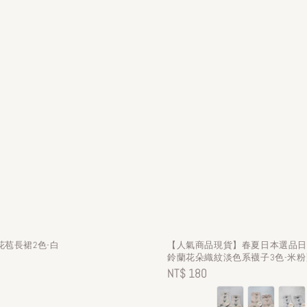
苞長裙2色-白
【人氣商品現貨】春夏日本選品
鈴蘭花朵織紋淡色系襪子3色-米粉
Regular
NT$ 180
price