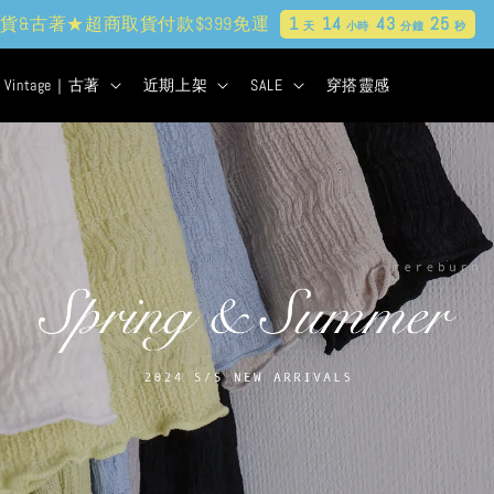
貨&古著★超商取貨付款$399免運
1
14
43
24
天
小時
分鐘
秒
Vintage｜古著
近期上架
SALE
穿搭靈感