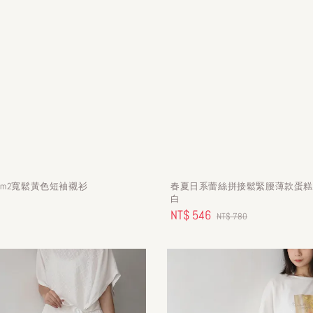
sm2寬鬆黃色短袖襯衫
春夏日系蕾絲拼接鬆緊腰薄款蛋糕
白
Sale
NT$ 546
Regular
NT$ 780
price
price