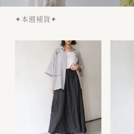
✦本週補貨✦