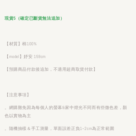
現貨5（確定已斷貨無法追加）
【材質】棉100%
【model】妤安 159cm
【預購商品付款後追加，不適用超商取貨付款】
【注意事項】
。網購難免因為每個人的螢幕&家中燈光不同而有些微色差，顏
色以實物為主
。隨機抽樣＆手工測量，單面誤差正負1~2cm為正常範圍