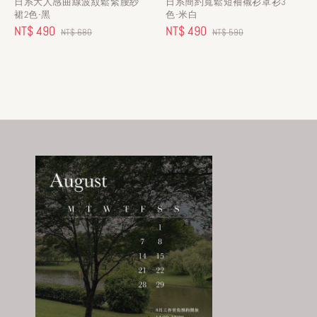
日系大人感曲線波紋鬆緊腰紗
日系簡約寬鬆短袖襯衫罩衫3
裙2色-黑
色-米白
Sale
NT$ 490
Regular
Sale
NT$ 490
Regular
NT$ 680
NT$ 590
price
price
price
price