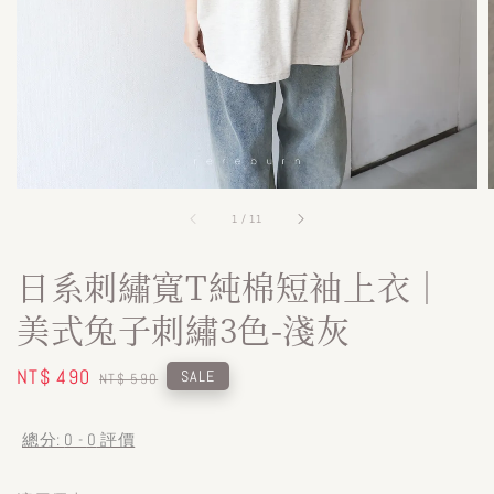
1
/
11
日系刺繡寬T純棉短袖上衣｜
美式兔子刺繡3色-淺灰
Sale
NT$ 490
Regular
SALE
NT$ 590
price
price
總分:
0
-
0
評價