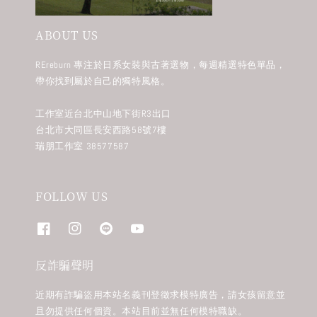
ABOUT US
REreburn 專注於日系女裝與古著選物，每週精選特色單品，
帶你找到屬於自己的獨特風格。
工作室近台北中山地下街R3出口
台北市大同區長安西路58號7樓
瑞朋工作室 38577587
FOLLOW US
反詐騙聲明
近期有詐騙盜用本站名義刊登徵求模特廣告，請女孩留意並
且勿提供任何個資。本站目前並無任何模特職缺。