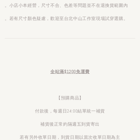
。小店小本經營，尺寸不合、色差等問題並不在退換貨範圍內
。若有尺寸顏色疑慮，歡迎至台北中山工作室現場試穿選購。
全站滿$1200免運費
【預購商品】
付款後，每週日24:00結單統一補貨
補貨後正常約隔週五到貨寄出
若有另外收單日期，到貨日期以當次收單日期為主