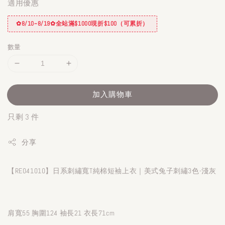
適用優惠
✿8/10~8/19✿全站滿$1000現折$100（可累折）
數量
加入購物車
只剩 3 件
分享
【RE041010】日系刺繡寬T純棉短袖上衣｜美式兔子刺繡3色-淺灰
肩寬55 胸圍124 袖長21 衣長71cm