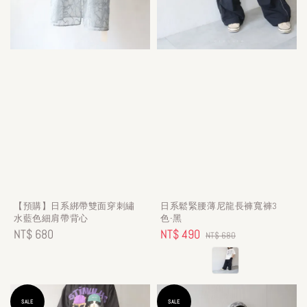
【預購】日系綁帶雙面穿刺繡
日系鬆緊腰薄尼龍長褲寬褲3
水藍色細肩帶背心
色-黑
Regular
NT$ 680
Sale
NT$ 490
Regular
NT$ 680
price
price
price
SALE
SALE