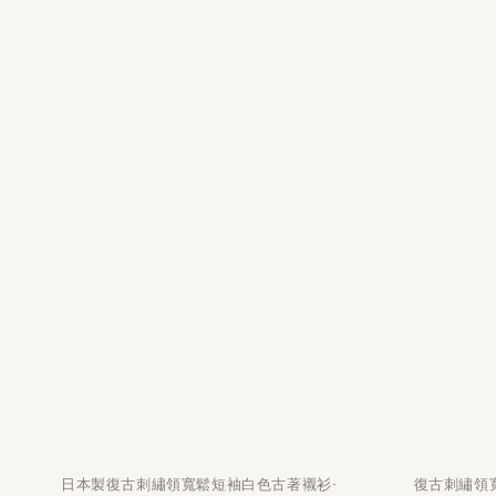
日本製復古刺繡領寬鬆短袖白色古著襯衫-
復古刺繡領