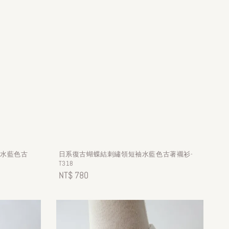
袖水藍色古
日系復古蝴蝶結刺繡領短袖水藍色古著襯衫-
T318
Regular
NT$ 780
price