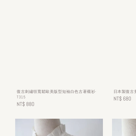
復古刺繡領寬鬆歐美版型短袖白色古著襯衫-
日本製復古剪
T315
Regular
NT$ 680
Regular
NT$ 880
price
price