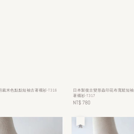
裁米色點點短袖古著襯衫-T316
日本製復古變形蟲印花布寬鬆短
著襯衫-T317
Regular
NT$ 780
price
售完