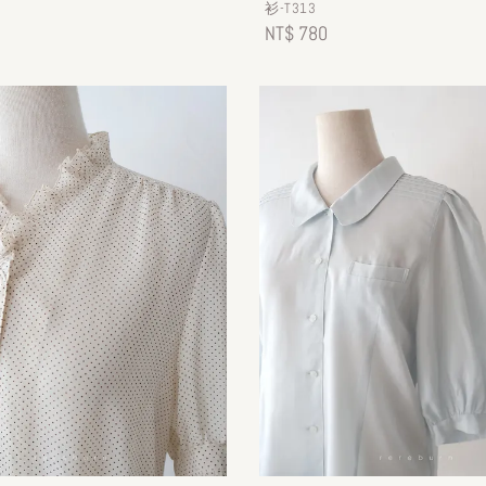
衫-T313
Regular
NT$ 780
price