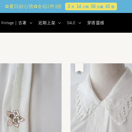
✿夏日好心情✿全站2件9折
3
14
56
41
天
小時
分鐘
秒
Vintage｜古著
近期上架
SALE
穿搭靈感
售完