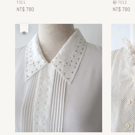
T311
衫-T312
Regular
NT$ 780
Regular
NT$ 780
price
price
售完