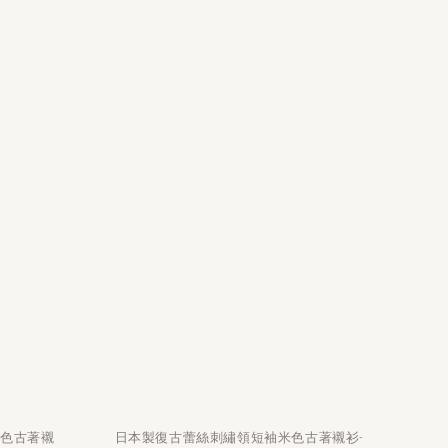
白色古著襯
日本製復古蕾絲刺繡領短袖米色古著襯衫-