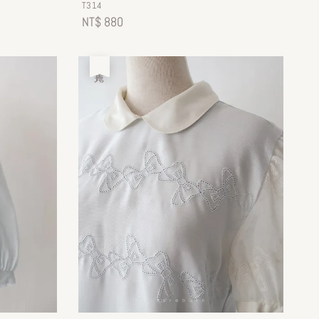
T314
Regular
NT$ 880
price
售完