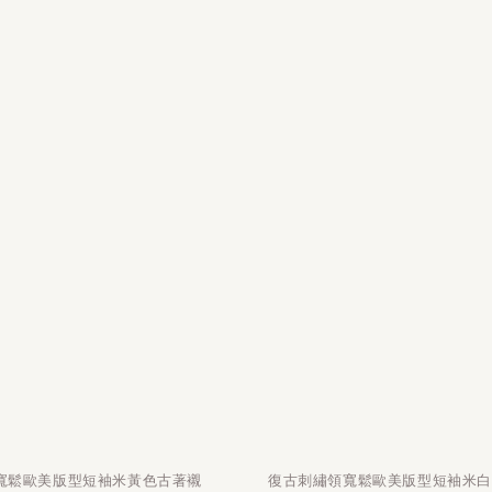
寬鬆歐美版型短袖米黃色古著襯
復古刺繡領寬鬆歐美版型短袖米