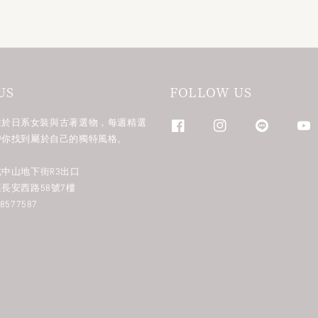
US
FOLLOW US
n 專注於日系女裝與古著選物，每週精選
帶你找到屬於自己的獨特風格。
中山地下街R3出口
長安西路58號7樓
577587