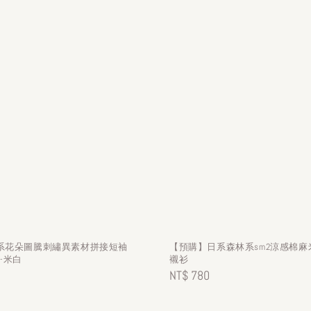
系花朵圖騰刺繡異素材拼接短袖
【預購】日系森林系sm2涼感棉麻
-米白
襯衫
Regular
NT$ 780
price