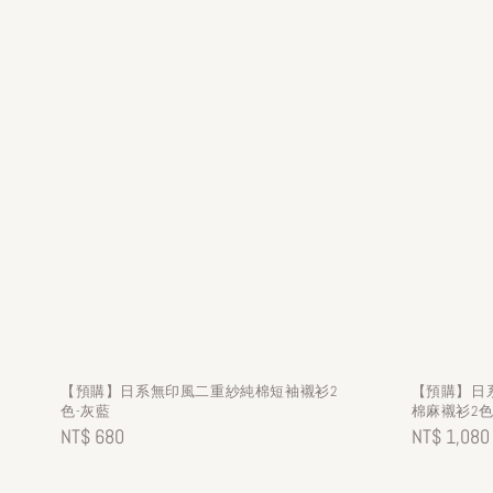
【預購】日系無印風二重紗純棉短袖襯衫2
【預購】日
色-灰藍
棉麻襯衫2色
Regular
NT$ 680
Regular
NT$ 1,080
price
price