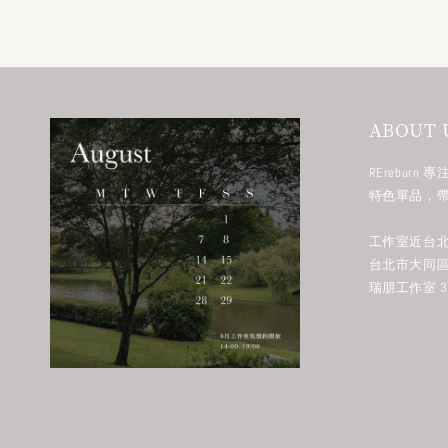
ABOUT 
RErebur
特色單品，
工作室近台北
台北市大同區
瑞朋工作室 38