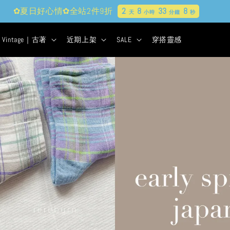
現貨&古著★超商取貨付款$399免運
2
8
33
8
天
小時
分鐘
秒
Vintage｜古著
近期上架
SALE
穿搭靈感