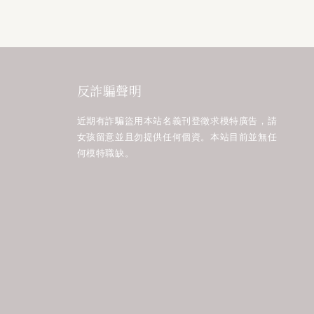
反詐騙聲明
近期有詐騙盜用本站名義刊登徵求模特廣告，請
女孩留意並且勿提供任何個資。本站目前並無任
何模特職缺。