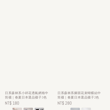
日系森林系小碎花透氣網格中
日系森林系腳跟花束蝴蝶結中
筒襪｜春夏日本選品襪子3色
筒襪｜春夏日本選品襪子2色
Regular
NT$ 180
Regular
NT$ 280
price
price