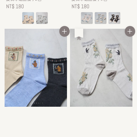
Regular
NT$ 180
Regular
NT$ 180
price
price
售完