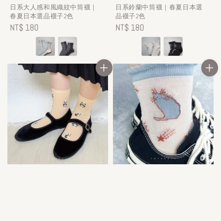
日系大人感和風織紋中筒襪｜
日系鈴蘭中筒襪｜春夏日本選
春夏日本選品襪子2色
品襪子2色
Regular
NT$ 180
Regular
NT$ 180
price
price