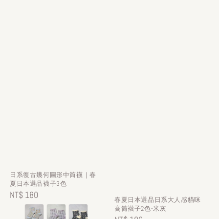
日系復古幾何圖形中筒襪｜春
夏日本選品襪子3色
Regular
NT$ 180
春夏日本選品日系大人感貓咪
price
高筒襪子2色-米灰