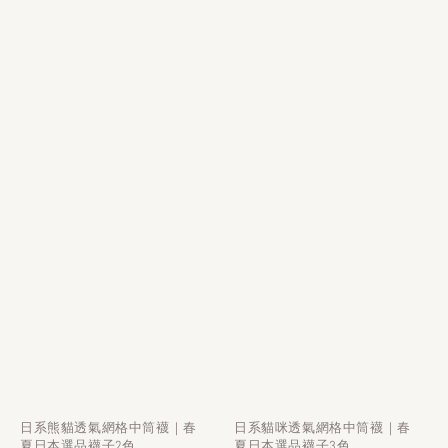
日系熊貓透氣網格中筒襪｜春
日系貓咪透氣網格中筒襪｜春
夏日本選品襪子2色
夏日本選品襪子3色