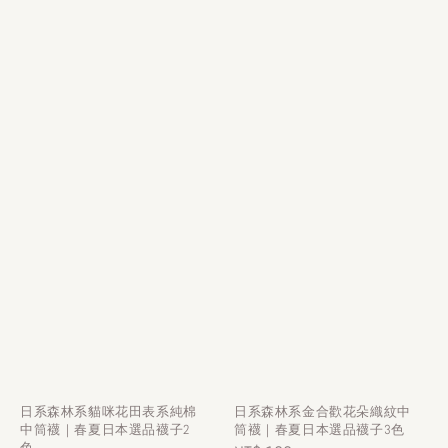
日系森林系貓咪花田表系純棉
日系森林系金合歡花朵織紋中
中筒襪｜春夏日本選品襪子2
筒襪｜春夏日本選品襪子3色
色