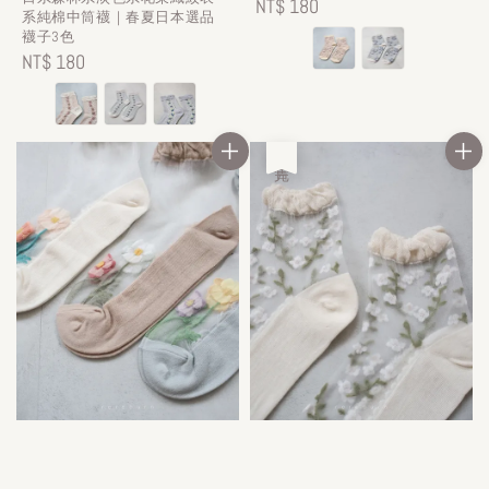
Regular
NT$ 180
系純棉中筒襪｜春夏日本選品
price
襪子3色
Regular
NT$ 180
price
售完