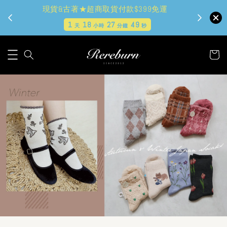
✿夏日好心情✿全站2件9折
現貨
1
18
27
47
天
小時
分鐘
秒