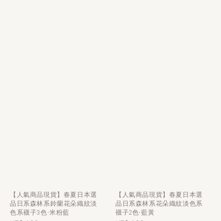
【人氣商品現貨】春夏日本選
【人氣商品現貨】春夏日本選
品日系森林系鈴蘭花朵織紋淡
品日系森林系花朵織紋淡色系
色系襪子3色-米粉藍
襪子2色-藍黃