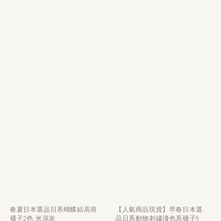
春夏日本選品日系蝴蝶結高筒
【人氣商品現貨】早春日本選
襪子2色-米深灰
品日系動物刺繡淺色系襪子5