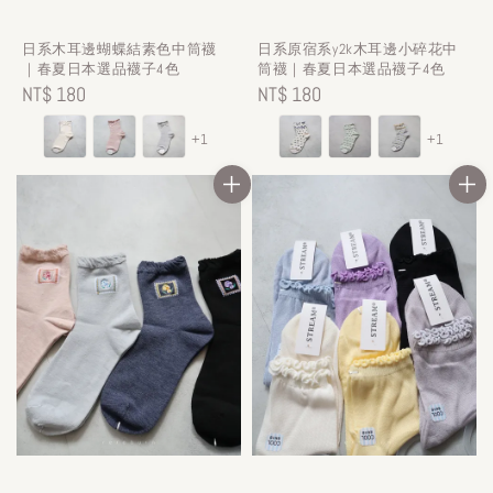
日系木耳邊蝴蝶結素色中筒襪
日系原宿系y2k木耳邊小碎花中
｜春夏日本選品襪子4色
筒襪｜春夏日本選品襪子4色
Regular
NT$ 180
Regular
NT$ 180
price
price
+1
+1