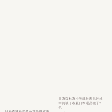
日系森林系小狗織紋表系純棉
中筒襪｜春夏日本選品襪子2
色
日系森林系淡色系花朵織紋表