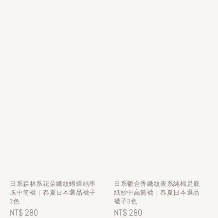
日系森林系花朵織紋蝴蝶結串
日系鬱金香織紋表系純棉足底
珠中筒襪｜春夏日本選品襪子
紙紗中高筒襪｜春夏日本選品
2色
襪子3色
Regular
NT$ 280
Regular
NT$ 280