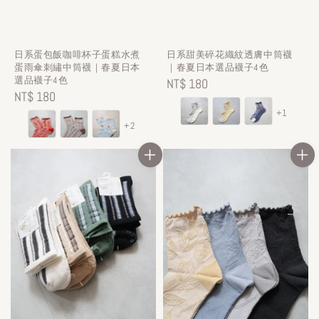
日系蛋包飯咖啡杯子蛋糕水煮
日系甜美碎花織紋透膚中筒襪
蛋雨傘刺繡中筒襪｜春夏日本
｜春夏日本選品襪子4色
選品襪子4色
Regular
NT$ 180
Regular
NT$ 180
price
+1
price
+2