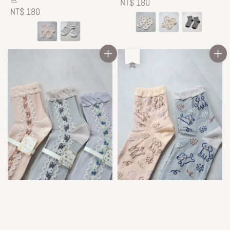
Regular
NT$ 180
Regular
NT$ 180
price
price
售完