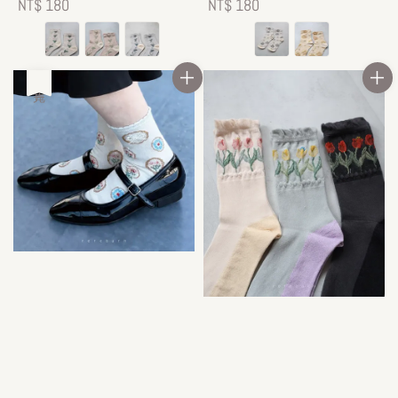
Regular
NT$ 180
Regular
NT$ 180
price
price
售完