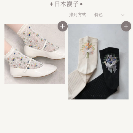
✦日本襪子✦
排列方式 :