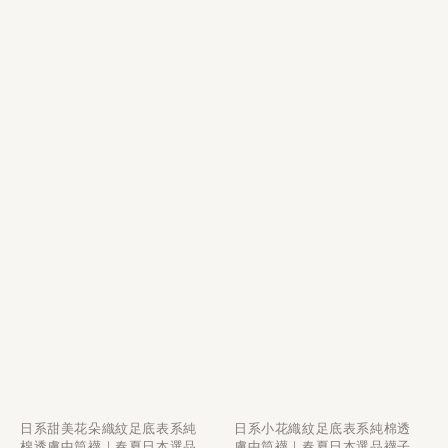
日系甜美花朵織紋足底表系純
日系小花織紋足底表系純棉透
棉透膚中筒襪｜春夏日本選品
膚中筒襪｜春夏日本選品襪子