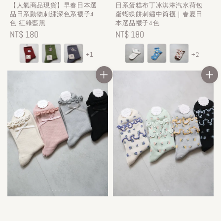
【人氣商品現貨】早春日本選
日系蛋糕布丁冰淇淋汽水荷包
品日系動物刺繡深色系襪子4
蛋蝴蝶餅刺繡中筒襪｜春夏日
色-紅綠藍黑
本選品襪子4色
Regular
NT$ 180
Regular
NT$ 180
price
price
+1
+2