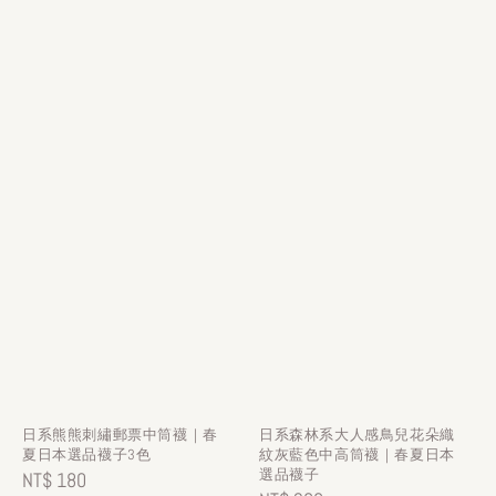
日系熊熊刺繡郵票中筒襪｜春
日系森林系大人感鳥兒花朵織
夏日本選品襪子3色
紋灰藍色中高筒襪｜春夏日本
選品襪子
Regular
NT$ 180