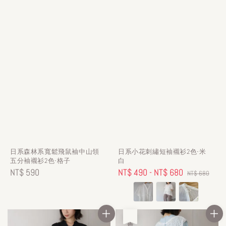
日系森林系寬鬆飛鼠袖中山領
日系小花刺繡短袖襯衫2色-米
五分袖襯衫2色-格子
白
Regular
NT$ 590
Sale
NT$ 490
-
NT$ 680
Regular
NT$ 680
price
price
price
售完