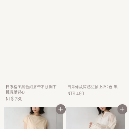
日系格子黑色細肩帶不規則下
日系條紋涼感短袖上衣2色-黑
擺長版背心
Regular
NT$ 490
Regular
NT$ 780
price
price