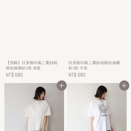
【預購】日系無印風二重紗純
日系無印風二重紗純棉短袖襯
棉短袖襯衫2色-灰藍
衫2色-卡其
Regular
NT$ 680
Regular
NT$ 680
price
price