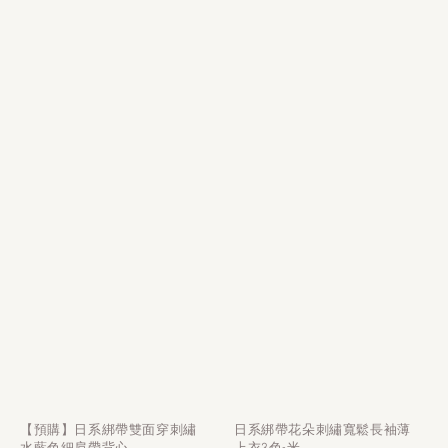
【預購】日系綁帶雙面穿刺繡
日系綁帶花朵刺繡寬鬆長袖薄
水藍色細肩帶背心
上衣3色-米