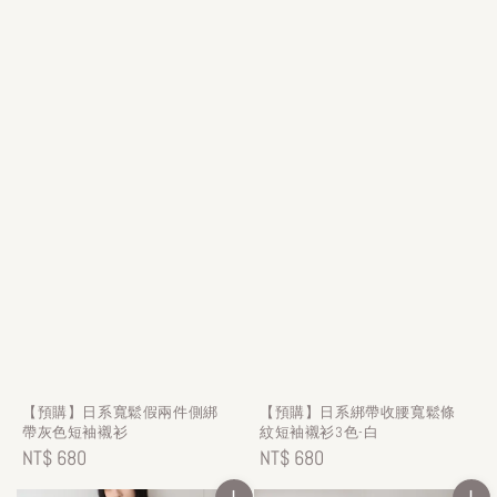
【預購】日系寬鬆假兩件側綁
【預購】日系綁帶收腰寬鬆條
帶灰色短袖襯衫
紋短袖襯衫3色-白
Regular
NT$ 680
Regular
NT$ 680
price
price