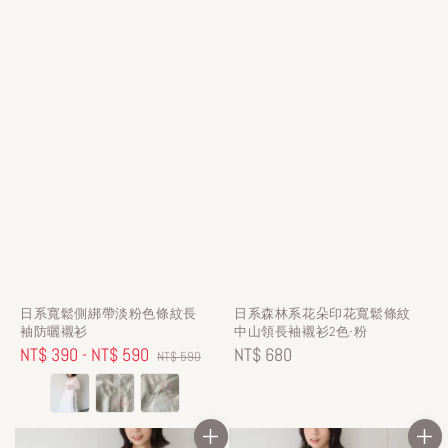
日系寬鬆側綁帶淡粉色條紋長
日系森林系花朵印花寬鬆條紋
袖防曬襯衫
中山領長袖襯衫2色-粉
Sale
NT$ 390
-
NT$ 590
Regular
Regular
NT$ 680
NT$ 590
price
price
price