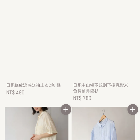
日系條紋涼感短袖上衣2色-橘
日系中山領不規則下擺寬鬆米
色長袖薄襯衫
Regular
NT$ 490
Regular
NT$ 780
price
price