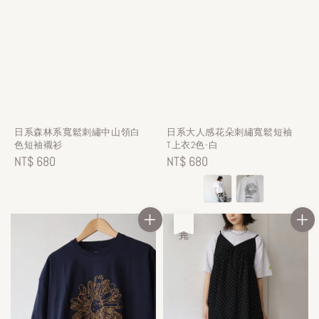
日系森林系寬鬆刺繡中山領白
日系大人感花朵刺繡寬鬆短袖
色短袖襯衫
T上衣2色-白
Regular
NT$ 680
Regular
NT$ 680
price
price
售完