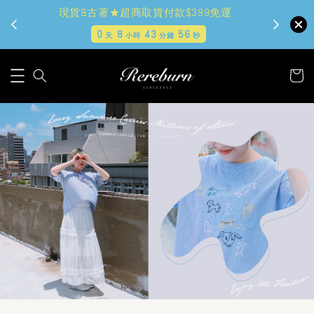
現貨&古著★超商取貨付款$399免運
0
8
43
54
天
小時
分鐘
秒