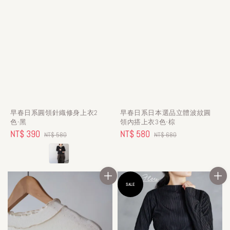
早春日系圓領針織修身上衣2
早春日系日本選品立體波紋圓
色-黑
領內搭上衣3色-棕
Sale
NT$ 390
Regular
Sale
NT$ 580
Regular
NT$ 580
NT$ 680
price
price
price
price
SALE