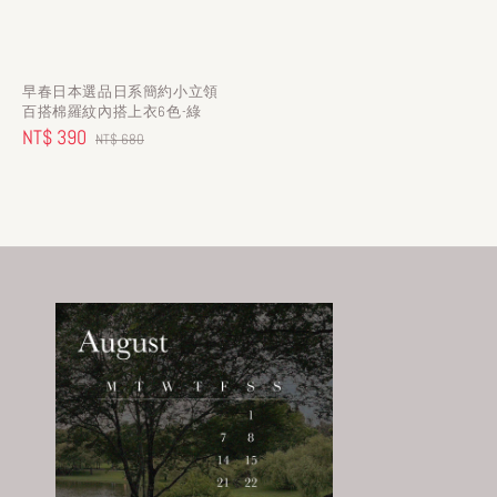
早春日本選品日系簡約小立領
百搭棉羅紋內搭上衣6色-綠
Sale
NT$ 390
Regular
NT$ 680
price
price