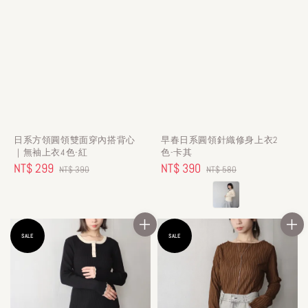
日系方領圓領雙面穿內搭背心
早春日系圓領針織修身上衣2
｜無袖上衣4色-紅
色-卡其
Sale
NT$ 299
Regular
Sale
NT$ 390
Regular
NT$ 390
NT$ 580
price
price
price
price
SALE
SALE