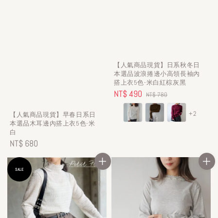
【人氣商品現貨】日系秋冬日
本選品波浪捲邊小高領長袖內
搭上衣5色-米白紅棕灰黑
Sale
NT$ 490
Regular
NT$ 780
price
price
+2
【人氣商品現貨】早春日系日
本選品木耳邊內搭上衣5色-米
白
Regular
NT$ 680
price
SALE