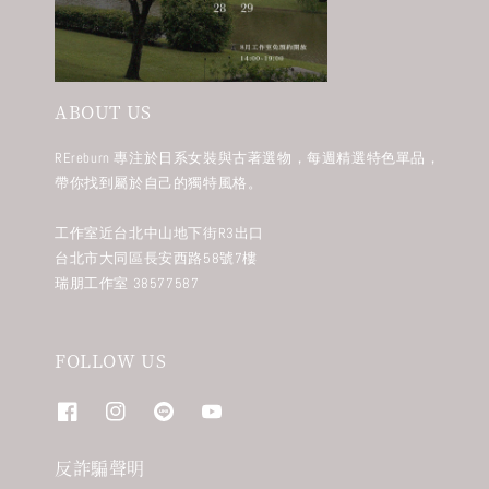
ABOUT US
REreburn 專注於日系女裝與古著選物，每週精選特色單品，
帶你找到屬於自己的獨特風格。
工作室近台北中山地下街R3出口
台北市大同區長安西路58號7樓
瑞朋工作室 38577587
FOLLOW US
反詐騙聲明