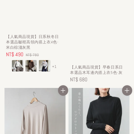
【人氣商品現貨】日系秋冬日
本選品皺褶高領內搭上衣4色-
米白棕淺灰黑
Sale
NT$ 490
Regular
NT$ 780
price
price
+1
【人氣商品現貨】早春日系日
本選品木耳邊內搭上衣5色-灰
Regular
NT$ 680
price