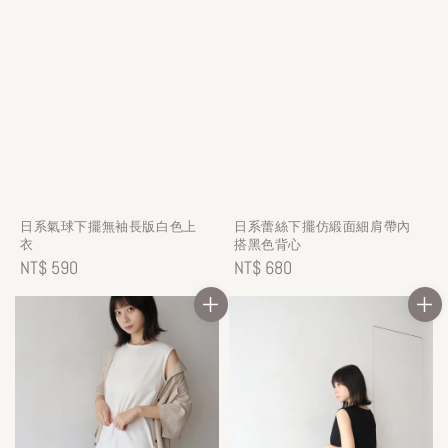
日系氣球下擺無袖長版白色上
日系蕾絲下擺仿緞面細肩帶內
衣
搭黑色背心
Regular
NT$ 590
Regular
NT$ 680
price
price