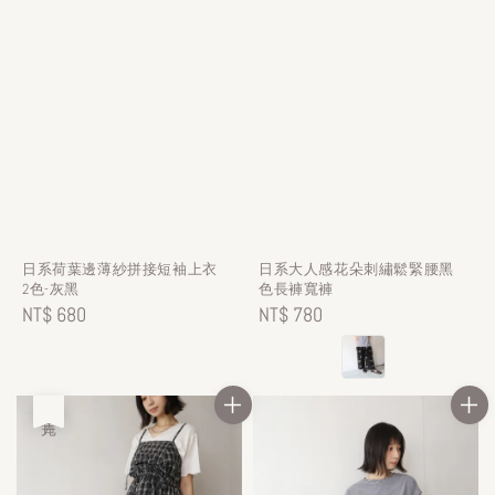
日系荷葉邊薄紗拼接短袖上衣
日系大人感花朵刺繡鬆緊腰黑
2色-灰黑
色長褲寬褲
Regular
NT$ 680
Regular
NT$ 780
price
price
售完