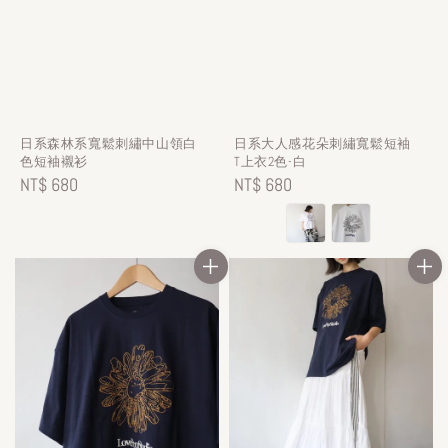
日系森林系寬鬆刺繡中山領白
日系大人感花朵刺繡寬鬆短袖
色短袖襯衫
T上衣2色-白
Regular
NT$ 680
Regular
NT$ 680
price
price