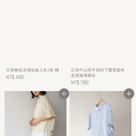
日系條紋涼感短袖上衣2色-橘
日系中山領不規則下擺寬鬆米
色長袖薄襯衫
Regular
NT$ 490
Regular
NT$ 780
price
price