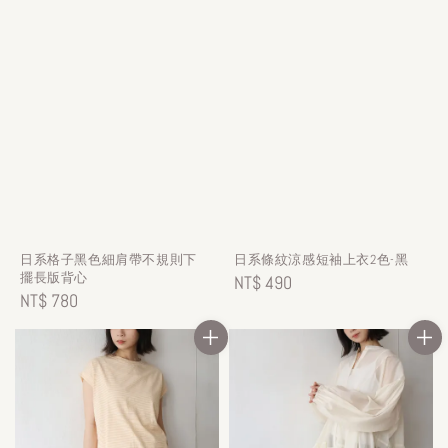
日系格子黑色細肩帶不規則下
日系條紋涼感短袖上衣2色-黑
擺長版背心
Regular
NT$ 490
Regular
NT$ 780
price
price