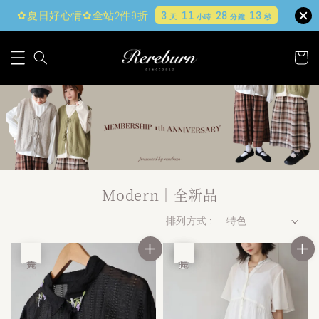
✿夏日好心情✿全站2件9折
3
11
28
12
天
小時
分鐘
秒
Modern｜全新品
排列方式 :
售完
優惠
售完