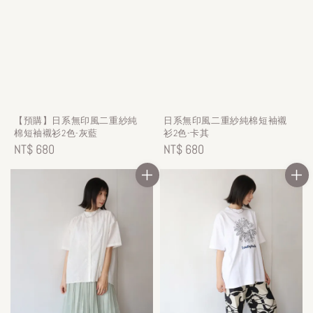
【預購】日系無印風二重紗純
日系無印風二重紗純棉短袖襯
棉短袖襯衫2色-灰藍
衫2色-卡其
Regular
NT$ 680
Regular
NT$ 680
price
price