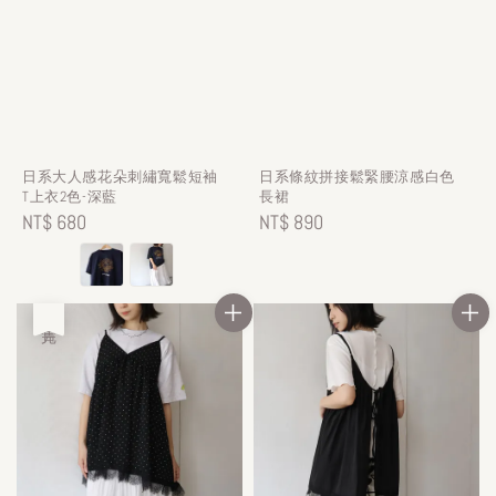
日系大人感花朵刺繡寬鬆短袖
日系條紋拼接鬆緊腰涼感白色
T上衣2色-深藍
長裙
Regular
NT$ 680
Regular
NT$ 890
price
price
售完