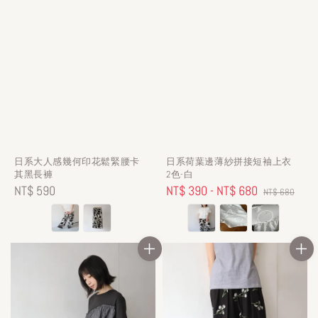
日系大人感幾何印花鬆緊腰卡
日系荷葉邊薄紗拼接短袖上衣
其黑長褲
2色-白
Regular
NT$ 590
Sale
NT$ 390
-
NT$ 680
Regular
NT$ 680
price
price
price