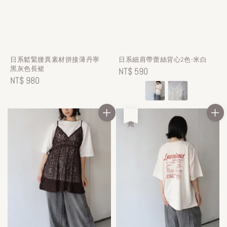
日系鬆緊腰異素材拼接薄丹寧
日系細肩帶蕾絲背心2色-米白
黑灰色長裙
Regular
NT$ 590
Regular
NT$ 980
price
price
售完