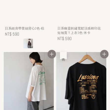
日系細肩帶蕾絲背心2色-棕
日系幽靈刺繡寬鬆涼感棉印花
短袖寬Ｔ上衣3色-米卡
Regular
NT$ 590
Regular
NT$ 590
price
price
售完