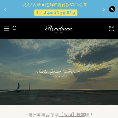
現貨&古著★超商取貨付款$399免運
1
4
43
52
天
小時
分鐘
秒
下批日本選品預購
【5/24】收單
喔！