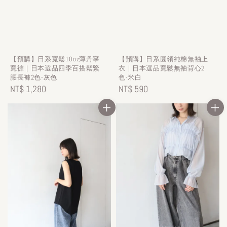
【預購】日系寬鬆10oz薄丹寧
【預購】日系圓領純棉無袖上
寬褲｜日本選品四季百搭鬆緊
衣｜日本選品寬鬆無袖背心2
腰長褲2色-灰色
色-米白
Regular
NT$ 1,280
Regular
NT$ 590
price
price