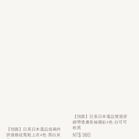
【預購】日系日本選品雙面穿
綁帶透膚長袖襯衫4色-白可可
粉黑
【預購】日系日本選品假兩件
Regular
NT$ 980
拼接條紋寬鬆上衣4色-黑白灰