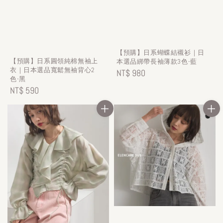
【預購】日系蝴蝶結襯衫｜日
【預購】日系圓領純棉無袖上
本選品綁帶長袖薄款3色-藍
衣｜日本選品寬鬆無袖背心2
Regular
NT$ 980
色-黑
price
Regular
NT$ 590
price