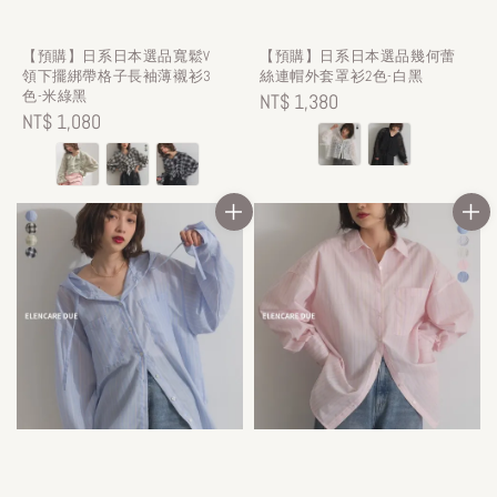
【預購】日系日本選品寬鬆V
【預購】日系日本選品幾何蕾
領下擺綁帶格子長袖薄襯衫3
絲連帽外套罩衫2色-白黑
色-米綠黑
Regular
NT$ 1,380
Regular
NT$ 1,080
price
price