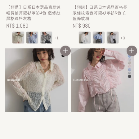
【預購】日系日本選品寬鬆連
【預購】日系日本選品百搭長
帽長袖薄襯衫罩衫4色-藍條紋
版條紋素色薄襯衫罩衫6色-白
黑格綠格灰格
藍條紋粉
Regular
NT$ 1,080
Regular
NT$ 980
price
price
+1
+3