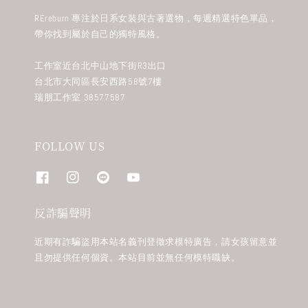
REreburn 專注於日系女裝與古著選物，每週精選特色單品，
帶你找到屬於自己的獨特風格。
工作室近台北中山地下街R3出口
台北市大同區長安西路58號7樓
瑞朋工作室 38577587
FOLLOW US
反詐騙聲明
近期有詐騙盜用本站名義刊登徵求模特廣告，請女孩留意並
且勿提供任何個資。本站目前並無任何模特職缺。