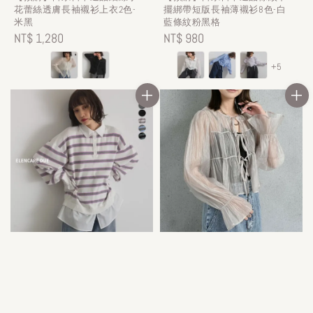
花蕾絲透膚長袖襯衫上衣2色-
擺綁帶短版長袖薄襯衫8色-白
米黑
藍條紋粉黑格
Regular
NT$ 1,280
Regular
NT$ 980
price
price
+5