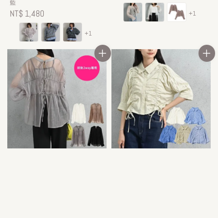
藍
price
Regular
NT$ 1,480
+1
price
+1