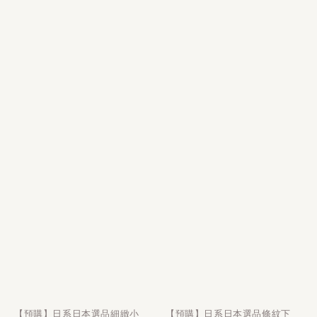
【預購】日系日本選品細緻小
【預購】日系日本選品條紋下