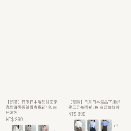
【預購】日系日本選品雙面穿
【預購】日系日本選品下擺綁
寬鬆綁帶長袖透膚襯衫4色-白
帶五分袖襯衫5色-白藍條紋黃
粉灰黑
Regular
NT$ 890
Regular
NT$ 980
price
+2
price