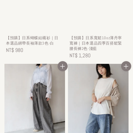
【預購】日系蝴蝶結襯衫｜日
【預購】日系寬鬆10oz薄丹寧
本選品綁帶長袖薄款3色-白
寬褲｜日本選品四季百搭鬆緊
腰長褲2色-淺藍
Regular
NT$ 980
Regular
NT$ 1,280
price
price