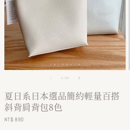
1
/
21
夏日系日本選品簡約輕量百搭
斜背肩背包8色
Regular
NT$ 890
price