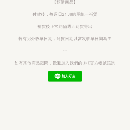
【預購商品】
付款後，每週日24:00結單統一補貨
補貨後正常約隔週五到貨寄出
若有另外收單日期，到貨日期以當次收單日期為主
---
如有其他商品疑問，歡迎加入我們的LINE官方帳號諮詢