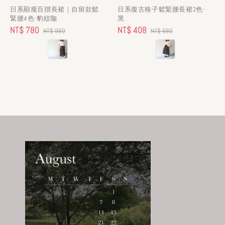
日系顯瘦百摺長裙｜自留款鬆
日系復古格子鬆緊腰長裙2色-
緊腰4色-豹紋咖
黑
Sale
NT$ 780
Regular
Sale
NT$ 408
Regular
NT$ 980
NT$ 680
price
price
price
price