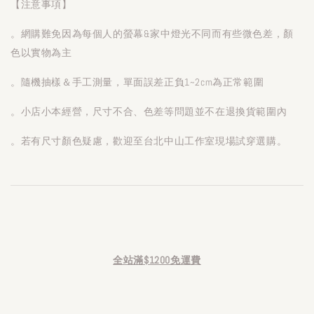
【注意事項】
。網購難免因為每個人的螢幕&家中燈光不同而有些微色差，顏
色以實物為主
。隨機抽樣＆手工測量，單面誤差正負1~2cm為正常範圍
。小店小本經營，尺寸不合、色差等問題並不在退換貨範圍內
。若有尺寸顏色疑慮，歡迎至台北中山工作室現場試穿選購。
全站滿$1200免運費