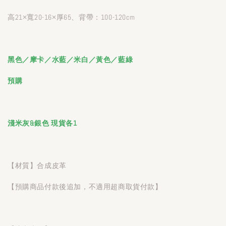
高21×寬20-16×厚65、背帶：100-120cm
黑色／摩卡／水藍／米白／黃色／藍綠
預購
淺米灰&銀色 現貨各1
【材質】合成皮革
【預購商品付款後追加，不適用超商取貨付款】