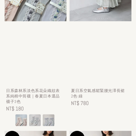
日系森林系淡色系花朵織紋表
夏日系空氣感鬆緊腰光澤長裙
系純棉中筒襪｜春夏日本選品
2色-綠
襪子3色
Regular
NT$ 780
Regular
NT$ 180
price
price