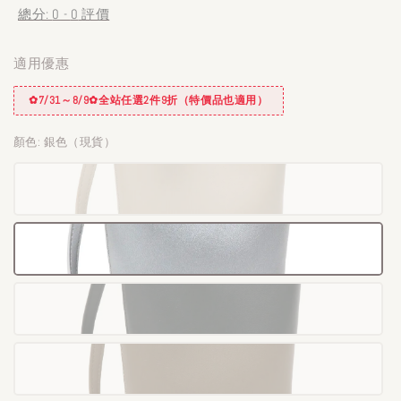
總分:
0
-
0
評價
適用優惠
✿7/31～8/9✿全站任選2件9折（特價品也適用）
顏色
: 銀色（現貨）