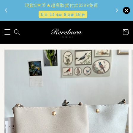
現貨&古著★超商取貨付款$399免運
0
14
9
14
天
小時
分鐘
秒