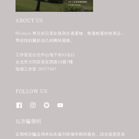
ABOUT US
REreburn 專注於日系女裝與古著選物，每週精選特色單品，
帶你找到屬於自己的獨特風格。
工作室近台北中山地下街R3出口
台北市大同區長安西路58號7樓
瑞朋工作室 38577587
FOLLOW US
反詐騙聲明
近期有詐騙盜用本站名義刊登徵求模特廣告，請女孩留意並