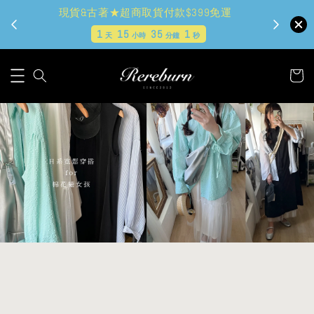
現貨&古著★超商取貨付款$399免運
1
15
35
0
天
小時
分鐘
秒