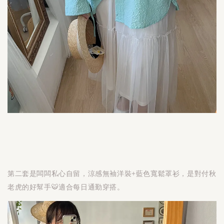
第二套是闆闆私心自留，涼感無袖洋裝+藍色寬鬆罩衫，是對付秋
老虎的好幫手🐯適合每日通勤穿搭。