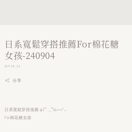
日系寬鬆穿搭推薦For棉花糖
女孩-240904
SEP 05, 24
分享
日系寬鬆穿搭推薦 ໒꒰՞ ܸ. .ܸ՞꒱ა⋆⑅˚₊
For棉花糖女孩