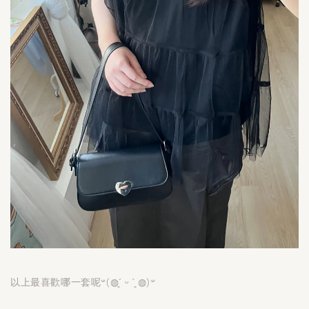
以上最喜歡哪一套呢𐤔(◍´͈ ᵕ `͈ ◍)𐤔