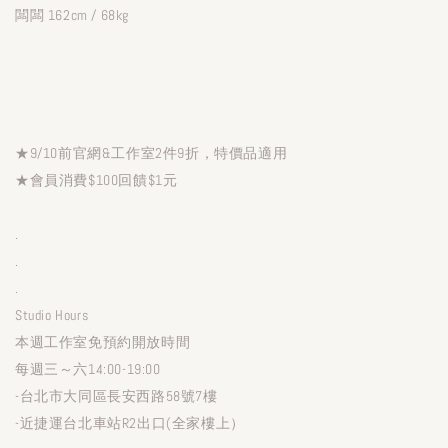
闆闆 162cm / 68kg
★9/10前官網&工作室2件9折，特價品適用
★會員消費$100回饋$1元
.
.
.
Studio Hours
本週工作室免預約開放時間
每週三～六14:00-19:00
-台北市大同區長安西路58號7樓
-近捷運台北車站R2出口(全家樓上）