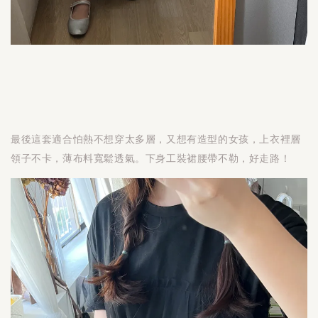
最後這套適合怕熱不想穿太多層，又想有造型的女孩，上衣裡層
領子不卡，薄布料寬鬆透氣。下身工裝裙腰帶不勒，好走路！