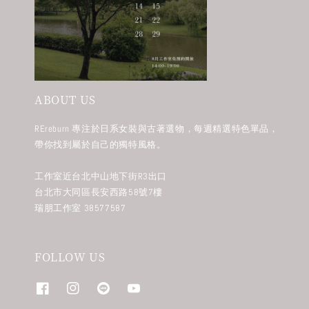
ABOUT US
REreburn 專注於日系女裝與古著選物，每週精選特色單品，
帶你找到屬於自己的獨特風格。
工作室近台北中山地下街R3出口
台北市大同區長安西路58號7樓
瑞朋工作室 38577587
FOLLOW US