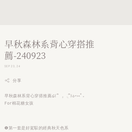
早秋森林系背心穿搭推
薦-240923
SEP 23, 24
分享
早秋森林系背心穿搭推薦໒꒰՞ ܸ. .ܸ՞꒱ა⋆⑅˚₊

❶第一套是好駕馭的經典秋天色系