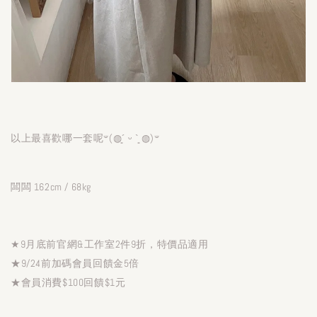
以上最喜歡哪一套呢𐤔(◍´͈ ᵕ `͈ ◍)𐤔
闆闆 162cm / 68kg
★9月底前官網&工作室2件9折，特價品適用
★9/24前加碼會員回饋金5倍
★會員消費$100回饋$1元