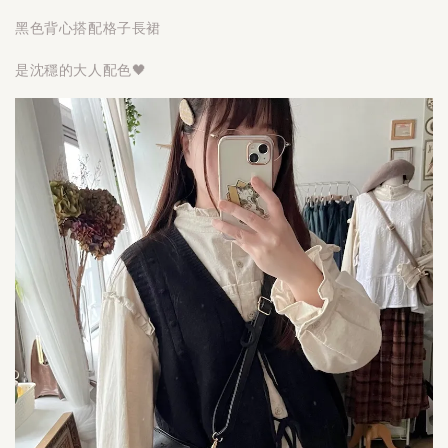
黑色背心搭配格子長裙
是沈穩的大人配色🖤