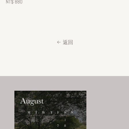
Regular
NT$ 880
price
返回