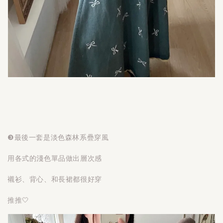
❸最後一套是淡色森林系疊穿風
用各式的淺色單品做出層次感
襯衫、背心、和長裙都很好穿
推推🤍