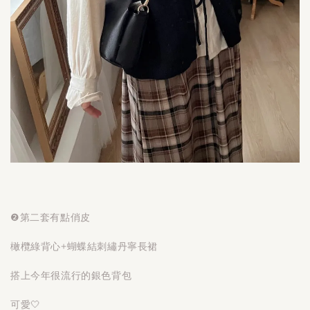
❷第二套有點俏皮
橄欖綠背心+蝴蝶結刺繡丹寧長裙
搭上今年很流行的銀色背包
可愛🤍