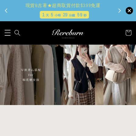
現貨&古著★超商取貨付款$399免運
1
5
29
58
天
小時
分鐘
秒