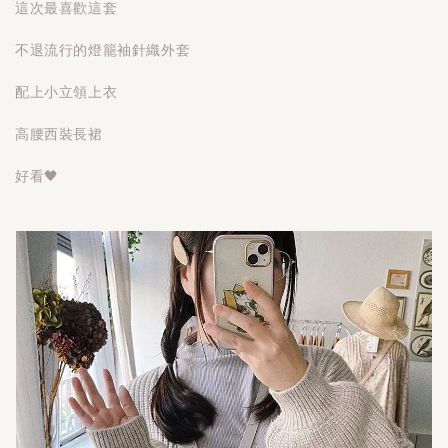
這次最喜歡這套
不退流行的燈籠袖針織外套
配上小立領上衣
高腰西裝長裙
好看🖤