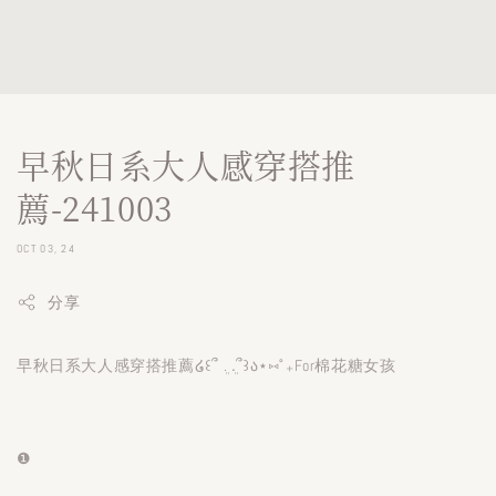
早秋日系大人感穿搭推
薦-241003
OCT 03, 24
分享
早秋日系大人感穿搭推薦໒꒰՞ ܸ. .ܸ՞꒱ა⋆⑅˚₊For棉花糖女孩
❶