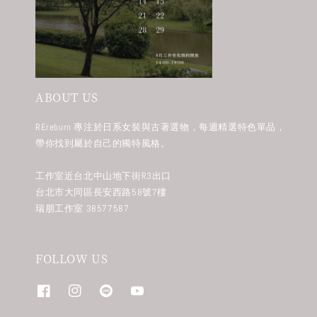
ABOUT US
REreburn 專注於日系女裝與古著選物，每週精選特色單品，
帶你找到屬於自己的獨特風格。
工作室近台北中山地下街R3出口
台北市大同區長安西路58號7樓
瑞朋工作室 38577587
FOLLOW US