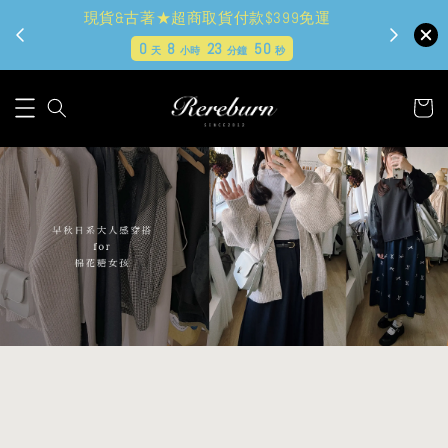
現貨&古著★超商取貨付款$399免運
0
8
23
49
天
小時
分鐘
秒