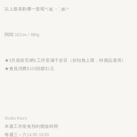
以上最喜歡哪一套呢𐤔(◍´͈ ᵕ `͈ ◍)𐤔
闆闆 162cm / 68kg
★9月底前官網&工作室滿千折百（折扣無上限，特價品適用）
★會員消費$100回饋$1元
.
.
.
Studio Hours
本週工作室免預約開放時間
每週三～六14:00-19:00