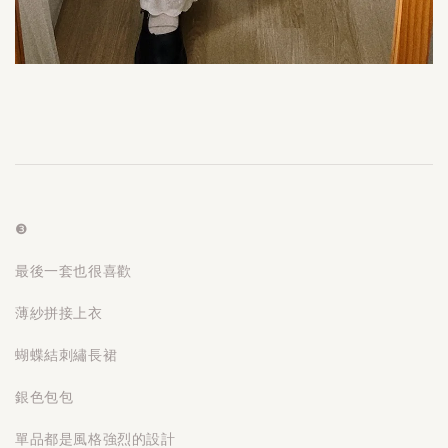
❸
最後一套也很喜歡
薄紗拼接上衣
蝴蝶結刺繡長裙
銀色包包
單品都是風格強烈的設計