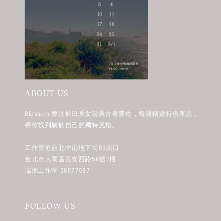
ABOUT US
REreburn 專注於日系女裝與古著選物，每週精選特色單品，
帶你找到屬於自己的獨特風格。
工作室近台北中山地下街R3出口
台北市大同區長安西路58號7樓
瑞朋工作室 38577587
FOLLOW US