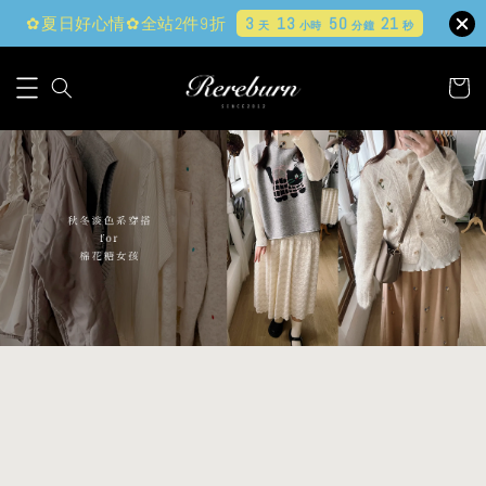
✿夏日好心情✿全站2件9折
3
13
50
19
天
小時
分鐘
秒