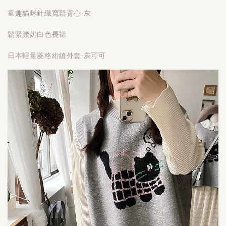
童趣貓咪針織寬鬆背心-灰
鬆緊腰奶白色長裙
日本輕量菱格絎縫外套-灰可可