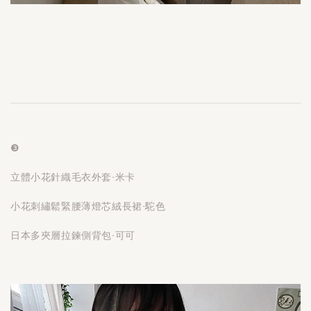
❸
立體小花針織毛衣外套-米卡
小花刺繡鬆緊腰薄燈芯絨長裙-駝色
日本多夾層拉鍊側背包-可可