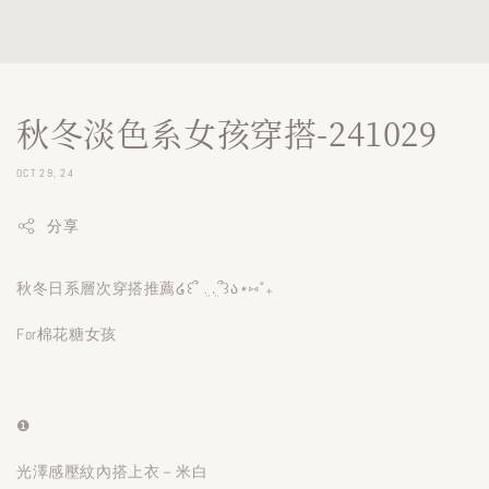
秋冬淡色系女孩穿搭-241029
OCT 29, 24
分享
秋冬日系層次穿搭推薦໒꒰՞ ܸ. .ܸ՞꒱ა⋆⑅˚₊
For棉花糖女孩
❶
光澤感壓紋內搭上衣－米白