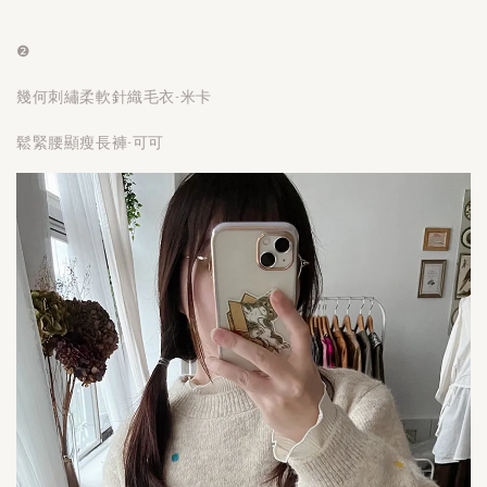
❷
幾何刺繡柔軟針織毛衣-米卡
鬆緊腰顯瘦長褲-可可