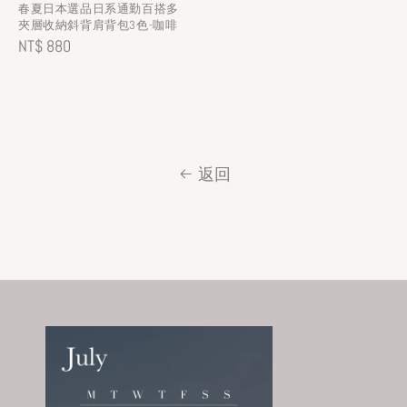
春夏日本選品日系通勤百搭多
夾層收納斜背肩背包3色-咖啡
Regular
NT$ 880
price
返回