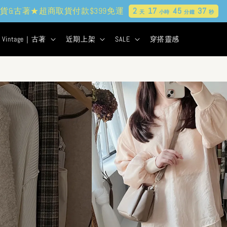
貨&古著★超商取貨付款$399免運
2
17
45
35
天
小時
分鐘
秒
Vintage｜古著
近期上架
SALE
穿搭靈感