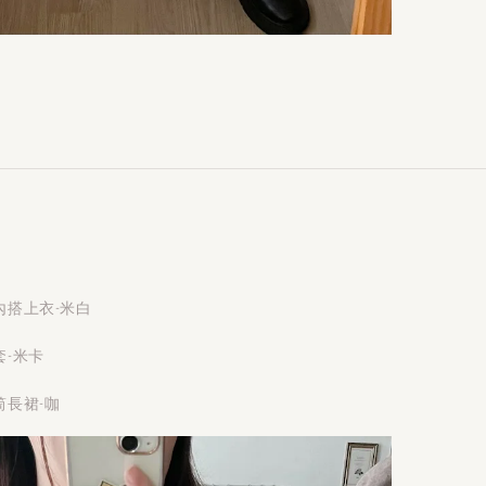
內搭上衣-米白
-米卡
長裙-咖