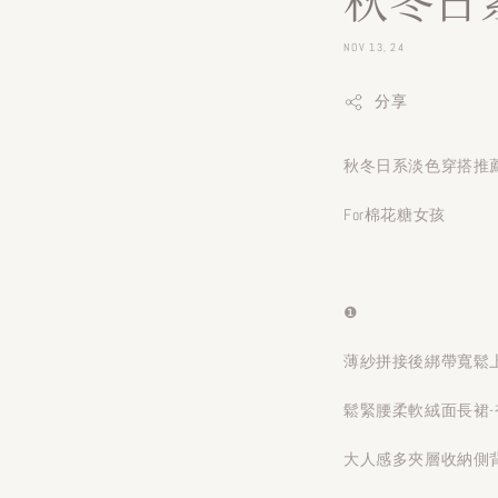
NOV 13, 24
分享
秋冬日系淡色穿搭推薦໒꒰՞ ܸ
For棉花糖女孩
❶
薄紗拼接後綁帶寬鬆上
鬆緊腰柔軟絨面長裙-
大人感多夾層收納側背