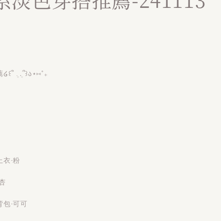
. .ܸ՞꒱ა⋆⑅˚₊
衣-粉
杏
包-可可