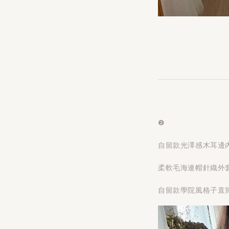
❷
自留款光澤感木耳邊
柔軟毛海連帽針織外套
自留款學院風格子直筒