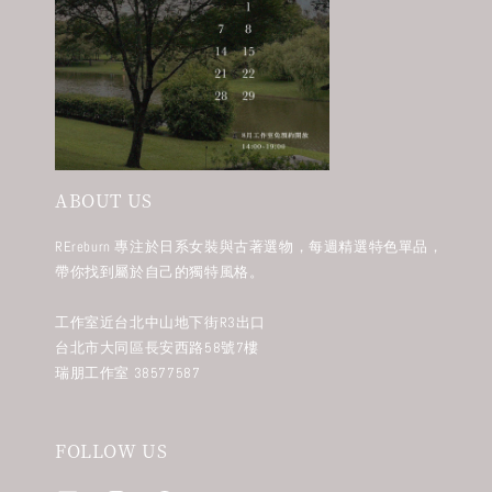
ABOUT US
REreburn 專注於日系女裝與古著選物，每週精選特色單品，
帶你找到屬於自己的獨特風格。
工作室近台北中山地下街R3出口
台北市大同區長安西路58號7樓
瑞朋工作室 38577587
FOLLOW US