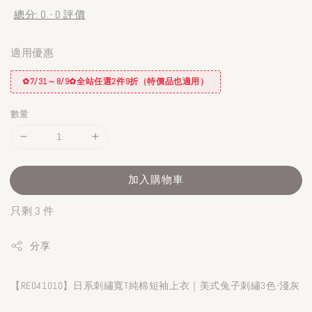
總分:
0
-
0
評價
適用優惠
✿7/31～8/9✿全站任選2件9折（特價品也適用）
數量
加入購物車
只剩 3 件
分享
【RE041010】日系刺繡寬T純棉短袖上衣｜美式兔子刺繡3色-淺灰