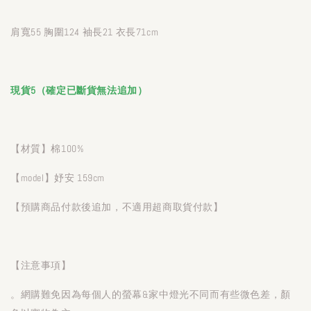
肩寬55 胸圍124 袖長21 衣長71cm
現貨5（確定已斷貨無法追加）
【材質】棉100%
【model】妤安 159cm
【預購商品付款後追加，不適用超商取貨付款】
【注意事項】
。網購難免因為每個人的螢幕&家中燈光不同而有些微色差，顏