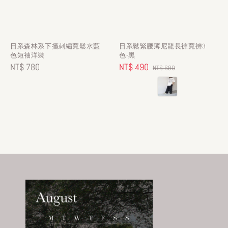
日系森林系下擺刺繡寬鬆水藍
日系鬆緊腰薄尼龍長褲寬褲3
色短袖洋裝
色-黑
Regular
NT$ 780
Sale
NT$ 490
Regular
NT$ 680
price
price
price