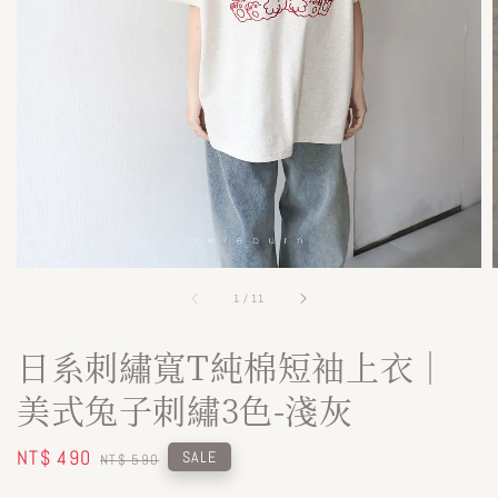
1
/
11
日系刺繡寬T純棉短袖上衣｜
美式兔子刺繡3色-淺灰
Sale
NT$ 490
Regular
SALE
NT$ 590
price
price