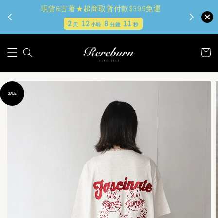
現貨&古著★超商取貨付款$399免運
2
12
8
9
天
小時
分鐘
秒
SALE