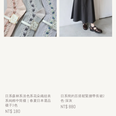
日系森林系淡色系花朵織紋表
日系簡約百搭鬆緊腰帶長裙2
系純棉中筒襪｜春夏日本選品
色-深灰
襪子3色
Regular
NT$ 880
Regular
NT$ 180
price