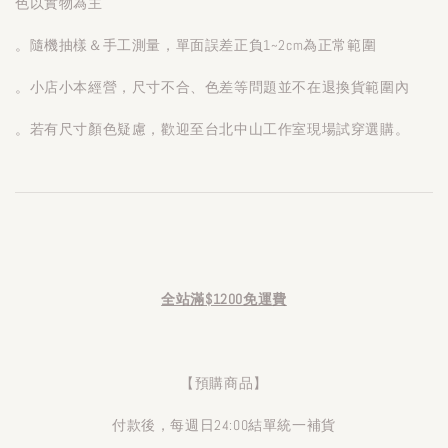
色以實物為主
。隨機抽樣＆手工測量，單面誤差正負1~2cm為正常範圍
。小店小本經營，尺寸不合、色差等問題並不在退換貨範圍內
。若有尺寸顏色疑慮，歡迎至台北中山工作室現場試穿選購。
全站滿$1200免運費
【預購商品】
付款後，每週日24:00結單統一補貨