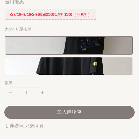
適用優惠
✿8/10~8/19✿全站滿$1000現折$100（可累折）
大小
: Ｌ穿搭照
數量
加入購物車
Ｌ穿搭照 只剩 4 件