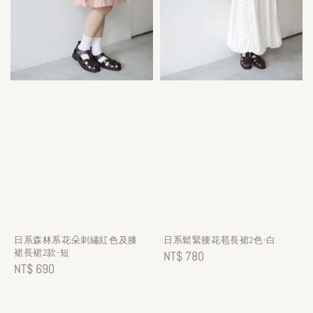
日系森林系花朵刺繡紅色及膝
日系鬆緊腰花苞長裙2色-白
裙長裙2款-短
Regular
NT$ 780
Regular
NT$ 690
price
price