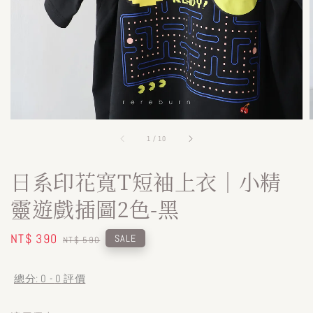
1
/
10
日系印花寬T短袖上衣｜小精
靈遊戲插圖2色-黑
Sale
NT$ 390
Regular
SALE
NT$ 590
price
price
總分:
0
-
0
評價