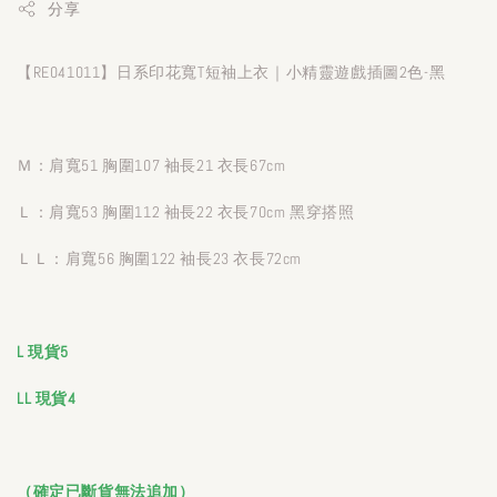
分享
【RE041011】日系印花寬T短袖上衣｜小精靈遊戲插圖2色-黑
Ｍ：肩寬51 胸圍107 袖長21 衣長67cm
Ｌ：肩寬53 胸圍112 袖長22 衣長70cm 黑穿搭照
ＬＬ：肩寬56 胸圍122 袖長23 衣長72cm
L
現貨5
LL 現貨4
（確定已斷貨無法追加）