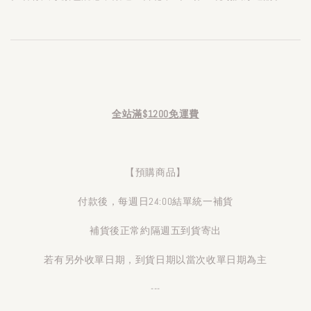
全站滿$1200免運費
【預購商品】
付款後，每週日24:00結單統一補貨
補貨後正常約隔週五到貨寄出
若有另外收單日期，到貨日期以當次收單日期為主
---