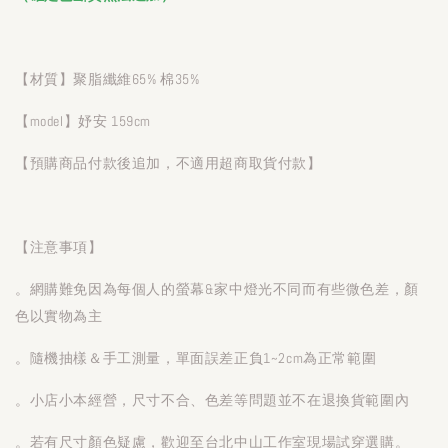
【材質】聚脂纖維65% 棉35%
【model】妤安 159cm
【預購商品付款後追加，不適用超商取貨付款】
【注意事項】
。網購難免因為每個人的螢幕&家中燈光不同而有些微色差，顏
色以實物為主
。隨機抽樣＆手工測量，單面誤差正負1~2cm為正常範圍
。小店小本經營，尺寸不合、色差等問題並不在退換貨範圍內
。若有尺寸顏色疑慮，歡迎至台北中山工作室現場試穿選購。