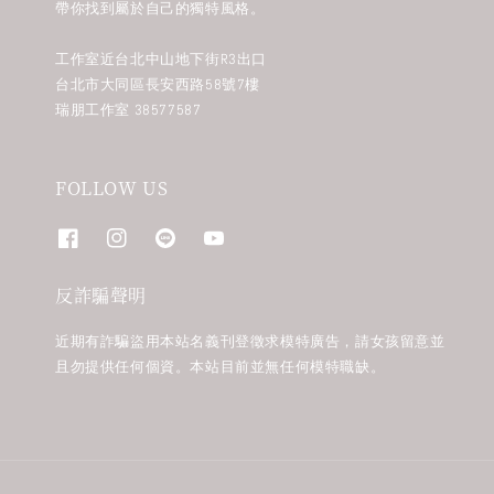
帶你找到屬於自己的獨特風格。
工作室近台北中山地下街R3出口
台北市大同區長安西路58號7樓
瑞朋工作室 38577587
FOLLOW US
反詐騙聲明
近期有詐騙盜用本站名義刊登徵求模特廣告，請女孩留意並
且勿提供任何個資。本站目前並無任何模特職缺。