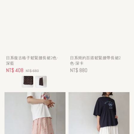
日系復古格子鬆緊腰長裙2色-
日系簡約百搭鬆緊腰帶長裙2
深藍
色-深卡
Sale
NT$ 408
Regular
Regular
NT$ 880
NT$ 680
price
price
price