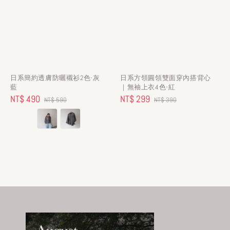
日系簡約透膚防曬襯衫2色-灰
日系方領圓領雙面穿內搭背心
藍
｜無袖上衣4色-紅
Sale
NT$ 490
Regular
Sale
NT$ 299
Regular
NT$ 590
NT$ 390
price
price
price
price