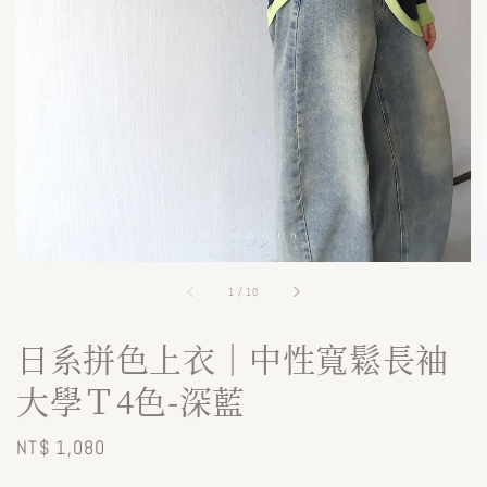
1
/
10
日系拼色上衣｜中性寬鬆長袖
大學Ｔ4色-深藍
Regular
NT$ 1,080
price