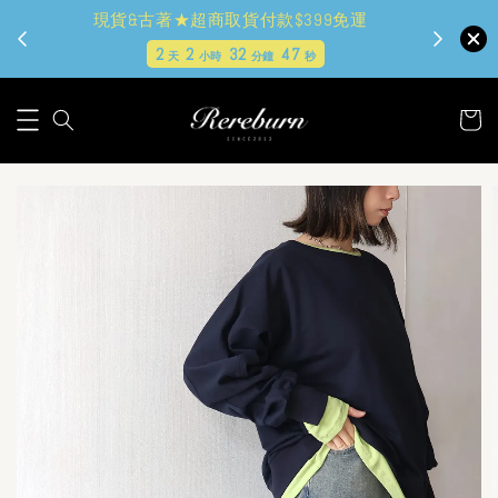
現貨&古著★超商取貨付款$399免運
2
2
32
45
天
小時
分鐘
秒