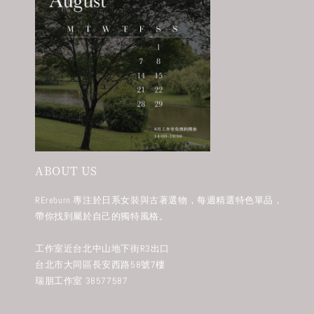
ABOUT US
REreburn 專注於日系女裝與古著選物，每週精選特色單品，
帶你找到屬於自己的獨特風格。
工作室近台北中山地下街R3出口
台北市大同區長安西路58號7樓
瑞朋工作室 38577587