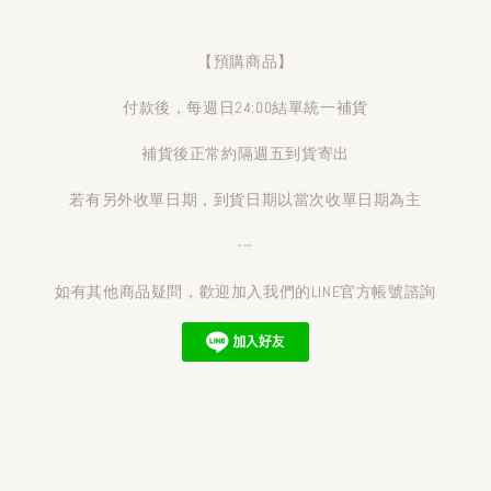
【預購商品】
付款後，每週日24:00結單統一補貨
補貨後正常約隔週五到貨寄出
若有另外收單日期，到貨日期以當次收單日期為主
---
如有其他商品疑問，歡迎加入我們的LINE官方帳號諮詢