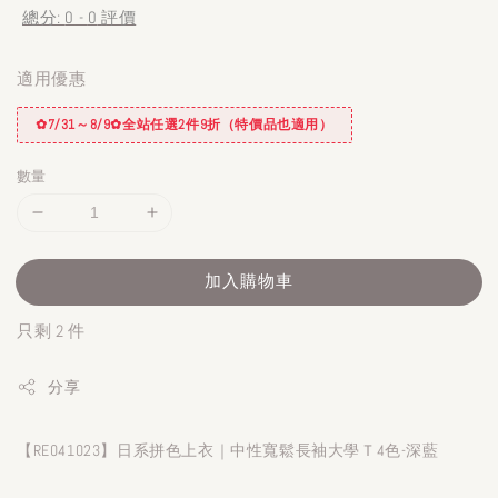
總分:
0
-
0
評價
適用優惠
✿7/31～8/9✿全站任選2件9折（特價品也適用）
數量
加入購物車
只剩 2 件
分享
【RE041023】日系拼色上衣｜中性寬鬆長袖大學Ｔ4色-深藍