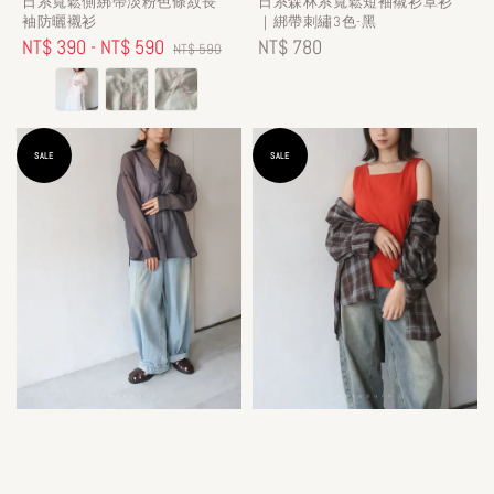
日系寬鬆側綁帶淡粉色條紋長
日系森林系寬鬆短袖襯衫罩衫
袖防曬襯衫
｜綁帶刺繡3色-黑
Sale
NT$ 390
-
NT$ 590
Regular
Regular
NT$ 780
NT$ 590
price
price
price
SALE
SALE