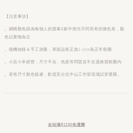
【注意事項】
。網購難免因為每個人的螢幕&家中燈光不同而有些微色差，顏
色以實物為主
。隨機抽樣＆手工測量，單面誤差正負1~2cm為正常範圍
。小店小本經營，尺寸不合、色差等問題並不在退換貨範圍內
。若有尺寸顏色疑慮，歡迎至台北中山工作室現場試穿選購。
全站滿$1200免運費