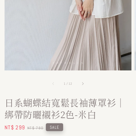
1
/
12
日系蝴蝶結寬鬆長袖薄罩衫｜
綁帶防曬襯衫2色-米白
Sale
NT$ 299
Regular
SALE
NT$ 780
price
price