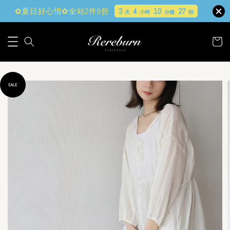
✿夏日好心情✿全站2件9折
3
4
10
25
天
小時
分鐘
秒
SALE