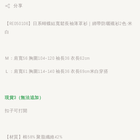
分享
【RE050106】日系蝴蝶結寬鬆長袖薄罩衫｜綁帶防曬襯衫2色-米
白
Ｍ：肩寬56 胸圍104~120 袖長36 衣長62cm
Ｌ：肩寬61 胸圍114~140 袖長36 衣長69cm米白穿搭
現貨3（無法追加）
扣子可打開
【材質】棉58% 聚脂纖維42%