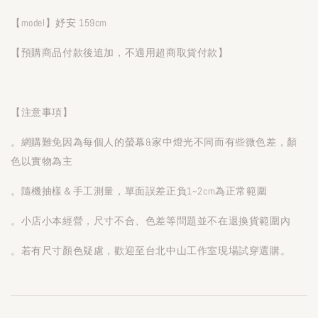
【model】妤安 159cm
【預購商品付款後追加，不適用超商取貨付款】
【注意事項】
。網購難免因為每個人的螢幕&家中燈光不同而有些微色差，顏
色以實物為主
。隨機抽樣＆手工測量，單面誤差正負1~2cm為正常範圍
。小店小本經營，尺寸不合、色差等問題並不在退換貨範圍內
。若有尺寸顏色疑慮，歡迎至台北中山工作室現場試穿選購。