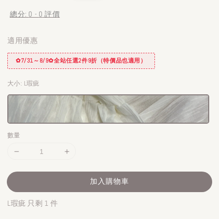
總分:
0
-
0
評價
適用優惠
✿7/31～8/9✿全站任選2件9折（特價品也適用）
大小
: L瑕疵
數量
加入購物車
L瑕疵 只剩 1 件