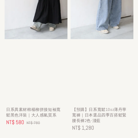
日系異素材棉楊柳拼接短袖寬
【預購】日系寬鬆10oz薄丹寧
鬆黑色洋裝｜大人感氣質系
寬褲｜日本選品四季百搭鬆緊
腰長褲2色-淺藍
Sale
NT$ 580
Regular
NT$ 780
Regular
NT$ 1,280
price
price
price