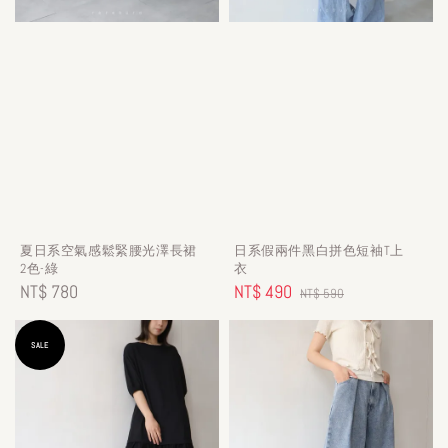
夏日系空氣感鬆緊腰光澤長裙
日系假兩件黑白拼色短袖T上
2色-綠
衣
Regular
NT$ 780
Sale
NT$ 490
Regular
NT$ 590
price
price
price
SALE