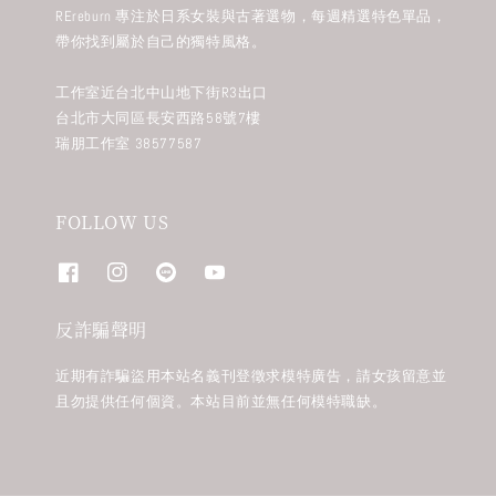
REreburn 專注於日系女裝與古著選物，每週精選特色單品，
帶你找到屬於自己的獨特風格。
工作室近台北中山地下街R3出口
台北市大同區長安西路58號7樓
瑞朋工作室 38577587
FOLLOW US
反詐騙聲明
近期有詐騙盜用本站名義刊登徵求模特廣告，請女孩留意並
且勿提供任何個資。本站目前並無任何模特職缺。