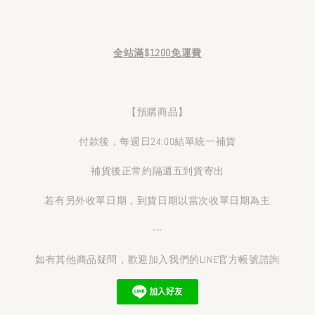
全站滿$1200免運費
【預購商品】
付款後，每週日24:00結單統一補貨
補貨後正常約隔週五到貨寄出
若有另外收單日期，到貨日期以當次收單日期為主
---
如有其他商品疑問，歡迎加入我們的LINE官方帳號諮詢