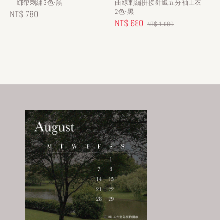
｜綁帶刺繡3色-黑
曲線刺繡拼接針織五分袖上衣
2色-黑
Regular
NT$ 780
Sale
NT$ 680
Regular
NT$ 1,080
price
price
price