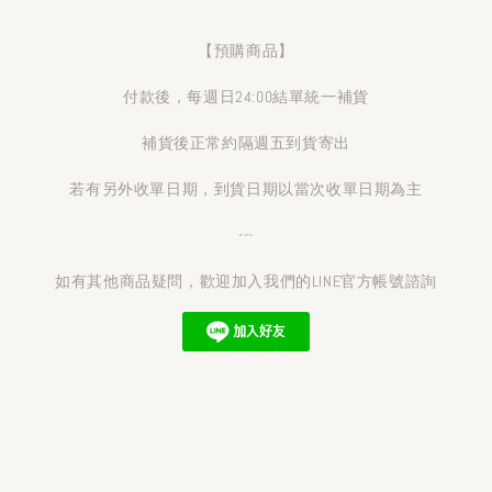
【預購商品】
付款後，每週日24:00結單統一補貨
補貨後正常約隔週五到貨寄出
若有另外收單日期，到貨日期以當次收單日期為主
---
如有其他商品疑問，歡迎加入我們的LINE官方帳號諮詢