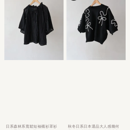
日系森林系寬鬆短袖襯衫罩衫
秋冬日系日本選品大人感幾何