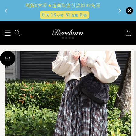
現貨&古著★超商取貨付款$399免運
0
16
52
3
天
小時
分鐘
秒
SALE