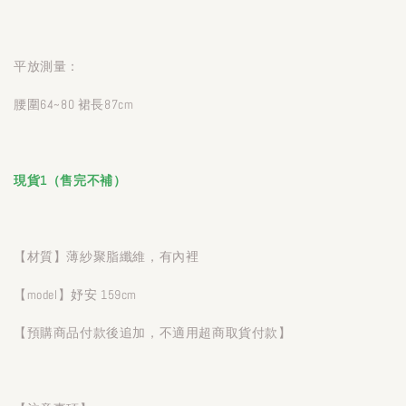
平放測量：
腰圍64~80 裙長87cm
現貨1（售完不補）
【材質】薄紗聚脂纖維，有內裡
【model】妤安 159cm
【預購商品付款後追加，不適用超商取貨付款】