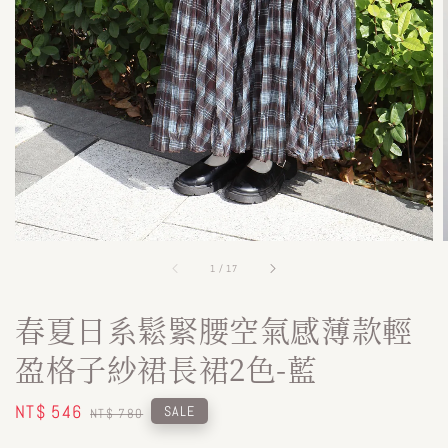
1
/
17
春夏日系鬆緊腰空氣感薄款輕
盈格子紗裙長裙2色-藍
Sale
NT$ 546
Regular
SALE
NT$ 780
price
price