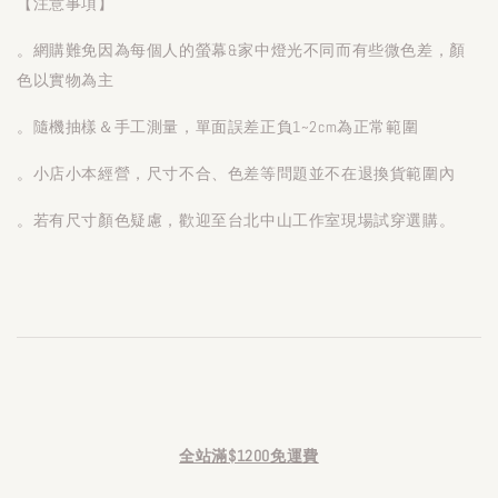
【注意事項】
。網購難免因為每個人的螢幕&家中燈光不同而有些微色差，顏
色以實物為主
。隨機抽樣＆手工測量，單面誤差正負1~2cm為正常範圍
。小店小本經營，尺寸不合、色差等問題並不在退換貨範圍內
。若有尺寸顏色疑慮，歡迎至台北中山工作室現場試穿選購。
全站滿$1200免運費