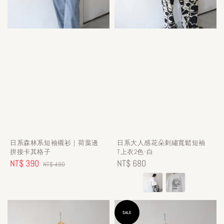
日系森林系短袖襯衫｜荷葉邊
日系大人感花朵刺繡寬鬆短袖
拼接卡其格子
T上衣2色-白
Sale
NT$ 390
Regular
Regular
NT$ 680
NT$ 490
price
price
price
SALE