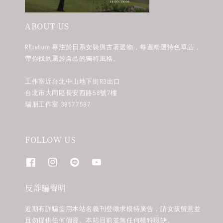
ABOUT US
REreburn 專注於日系女裝與古著選物，每週精選特色單品，
帶你找到屬於自己的獨特風格。
工作室近台北中山地下街R3出口
台北市大同區長安西路58號7樓
瑞朋工作室 38577587
FOLLOW US
反詐騙聲明
近期有詐騙盜用本站名義刊登徵求模特廣告，請女孩留意並
且勿提供任何個資。本站目前並無任何模特職缺。