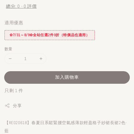
總分:
0
-
0
評價
適用優惠
✿7/31～8/9✿全站任選2件9折（特價品也適用）
數量
加入購物車
只剩 1 件
分享
【RE020618】春夏日系鬆緊腰空氣感薄款輕盈格子紗裙長裙2色-
藍