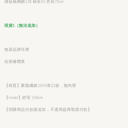
飛鼠袖胸圍128 袖長51 衣長73cm
現貨1（無法追加）
無原品牌吊牌
自留橄欖黃
【材質】聚脂纖維100%有口袋，無內裡
【model】妤安 159cm
【預購商品付款後追加，不適用超商取貨付款】