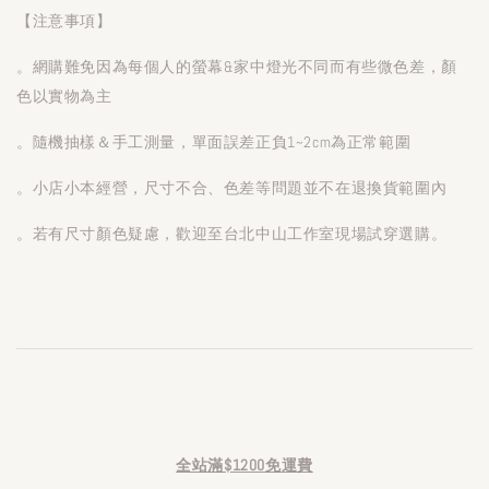
【注意事項】
。網購難免因為每個人的螢幕&家中燈光不同而有些微色差，顏
色以實物為主
。隨機抽樣＆手工測量，單面誤差正負1~2cm為正常範圍
。小店小本經營，尺寸不合、色差等問題並不在退換貨範圍內
。若有尺寸顏色疑慮，歡迎至台北中山工作室現場試穿選購。
全站滿$1200免運費