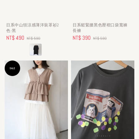
日系中山領涼感薄洋裝罩衫2
日系鬆緊腰黑色壓褶口袋寬褲
色-黑
長褲
Sale
NT$ 490
Regular
Sale
NT$ 390
Regular
NT$ 590
NT$ 590
price
price
price
price
SALE