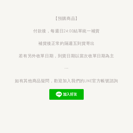
【預購商品】
付款後，每週日24:00結單統一補貨
補貨後正常約隔週五到貨寄出
若有另外收單日期，到貨日期以當次收單日期為主
---
如有其他商品疑問，歡迎加入我們的LINE官方帳號諮詢