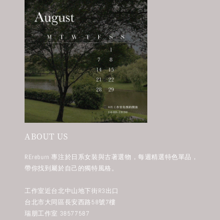
ABOUT US
REreburn 專注於日系女裝與古著選物，每週精選特色單品，
帶你找到屬於自己的獨特風格。
工作室近台北中山地下街R3出口
台北市大同區長安西路58號7樓
瑞朋工作室 38577587