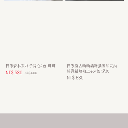
日系森林系格子背心2色-可可
日系復古狗狗貓咪插圖印花純
棉寬鬆短袖上衣4色-深灰
Sale
NT$ 580
Regular
NT$ 680
Regular
NT$ 680
price
price
price