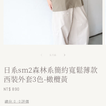
1
/
11
日系sm2森林系簡約寬鬆薄款
西裝外套3色-橄欖黃
Regular
NT$ 890
price
總分:
0
-
0
評價