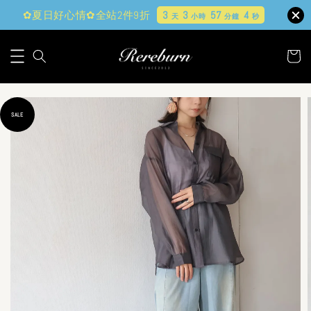
✿夏日好心情✿全站2件9折
3
3
57
2
天
小時
分鐘
秒
SALE