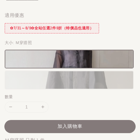
適用優惠
✿7/31～8/9✿全站任選2件9折（特價品也適用）
大小
: Ｍ穿搭照
數量
加入購物車