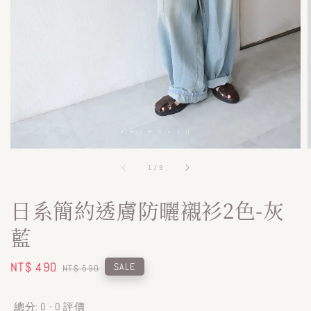
1
/
9
日系簡約透膚防曬襯衫2色-灰
藍
Sale
NT$ 490
Regular
SALE
NT$ 590
price
price
總分:
0
-
0
評價