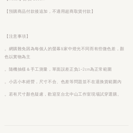
【預購商品付款後追加，不適用超商取貨付款】
【注意事項】
。網購難免因為每個人的螢幕&家中燈光不同而有些微色差，顏
色以實物為主
。隨機抽樣＆手工測量，單面誤差正負1~2cm為正常範圍
。小店小本經營，尺寸不合、色差等問題並不在退換貨範圍內
。若有尺寸顏色疑慮，歡迎至台北中山工作室現場試穿選購。