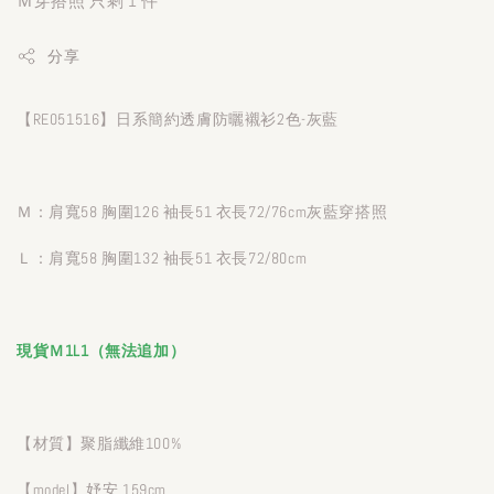
Ｍ穿搭照 只剩 1 件
分享
【RE051516】日系簡約透膚防曬襯衫2色-灰藍
Ｍ：肩寬58 胸圍126 袖長51 衣長72/76cm灰藍穿搭照
Ｌ：肩寬58 胸圍132 袖長51 衣長72/80cm
現貨Ｍ1L1（無法追加）
【材質】聚脂纖維100%
【model】妤安 159cm