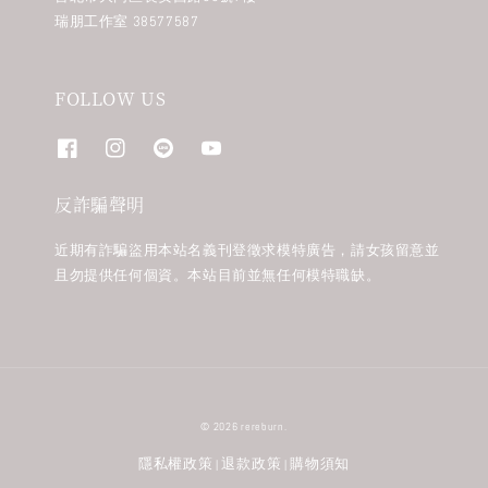
瑞朋工作室 38577587
FOLLOW US
反詐騙聲明
近期有詐騙盜用本站名義刊登徵求模特廣告，請女孩留意並
且勿提供任何個資。本站目前並無任何模特職缺。
© 2026 rereburn.
隱私權政策
退款政策
購物須知
|
|