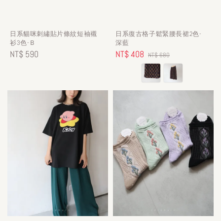
日系貓咪刺繡貼片條紋短袖襯
日系復古格子鬆緊腰長裙2色-
衫3色-Ｂ
深藍
Regular
NT$ 590
Sale
NT$ 408
Regular
NT$ 680
price
price
price