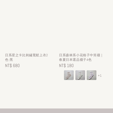
日系星之卡比刺繡寬鬆上衣2
日系森林系小花格子中筒襪｜
色-黑
春夏日本選品襪子4色
Regular
NT$ 680
Regular
NT$ 180
price
price
+1