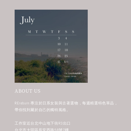
ABOUT US
REreburn 專注於日系女裝與古著選物，每週精選特色單品，
帶你找到屬於自己的獨特風格。
工作室近台北中山地下街R3出口
台北市大同區長安西路58號7樓