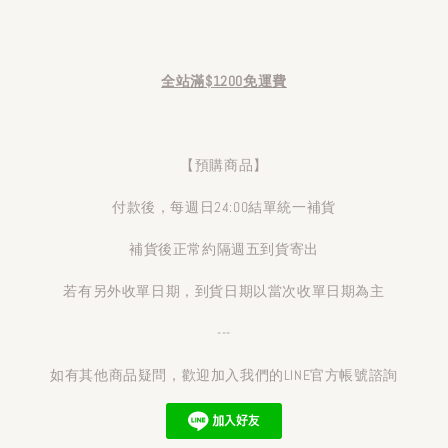
全站滿$1200免運費
【預購商品】
付款後，每週日24:00結單統一補貨
補貨後正常約隔週五到貨寄出
若有另外收單日期，到貨日期以當次收單日期為主
---
如有其他商品疑問，歡迎加入我們的LINE官方帳號諮詢