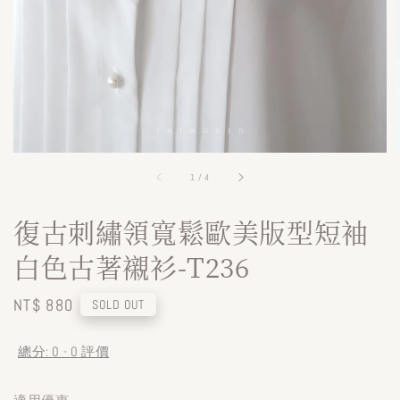
1
/
4
復古刺繡領寬鬆歐美版型短袖
白色古著襯衫-T236
Regular
NT$ 880
SOLD OUT
price
總分:
0
-
0
評價