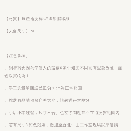
【材質】無產地洗標-細緻聚脂纖維
【人台尺寸】Ｍ
【注意事項】
。網購難免因為每個人的螢幕&家中燈光不同而有些微色差，顏
色以實物為主
。手工測量單面誤差正負１cm為正常範圍
。挑選商品請預留穿著大小，請勿選得太剛好
。小店小本經營，尺寸不合、色差等問題並不在退換貨範圍內
。若有尺寸&顏色疑慮，歡迎至台北中山工作室現場試穿選購