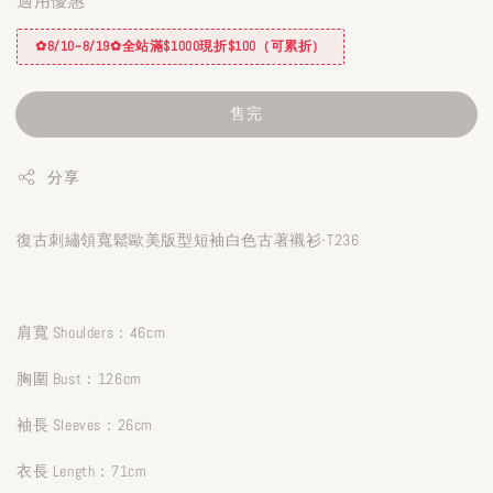
適用優惠
✿8/10~8/19✿全站滿$1000現折$100（可累折）
售完
分享
復古刺繡領寬鬆歐美版型短袖白色古著襯衫-T236
肩寬 Shoulders：46cm
胸圍 Bust：126cm
袖長 Sleeves：26cm
衣長 Length：71cm