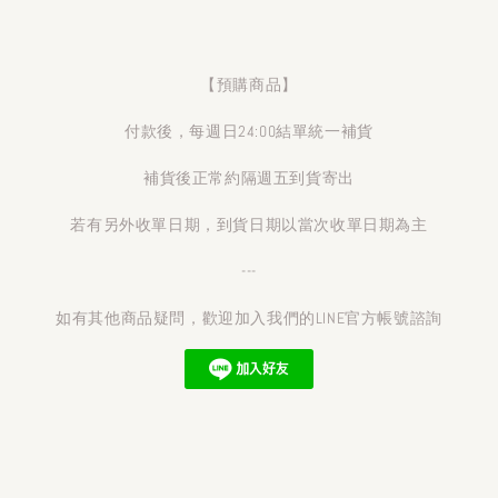
【預購商品】
付款後，每週日24:00結單統一補貨
補貨後正常約隔週五到貨寄出
若有另外收單日期，到貨日期以當次收單日期為主
---
如有其他商品疑問，歡迎加入我們的LINE官方帳號諮詢