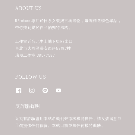
ABOUT US
REreburn 專注於日系女裝與古著選物，每週精選特色單品，
帶你找到屬於自己的獨特風格。
工作室近台北中山地下街R3出口
台北市大同區長安西路58號7樓
瑞朋工作室 38577587
FOLLOW US
反詐騙聲明
近期有詐騙盜用本站名義刊登徵求模特廣告，請女孩留意並
且勿提供任何個資。本站目前並無任何模特職缺。