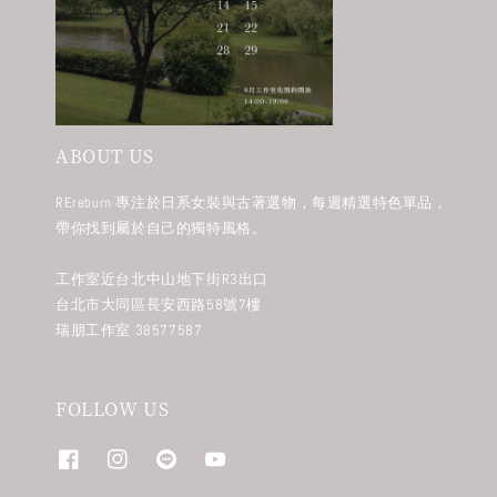
ABOUT US
REreburn 專注於日系女裝與古著選物，每週精選特色單品，
帶你找到屬於自己的獨特風格。
工作室近台北中山地下街R3出口
台北市大同區長安西路58號7樓
瑞朋工作室 38577587
FOLLOW US