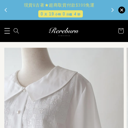
現貨&古著★超商取貨付款$399免運
0
19
0
3
天
小時
分鐘
秒