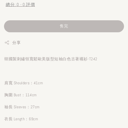
總分:
0
-
0
評價
售完
分享
韓國製刺繡領寬鬆歐美版型短袖白色古著襯衫-T242
肩寬 Shoulders：41cm
胸圍 Bust：114cm
袖長 Sleeves：27cm
衣長 Length：69cm