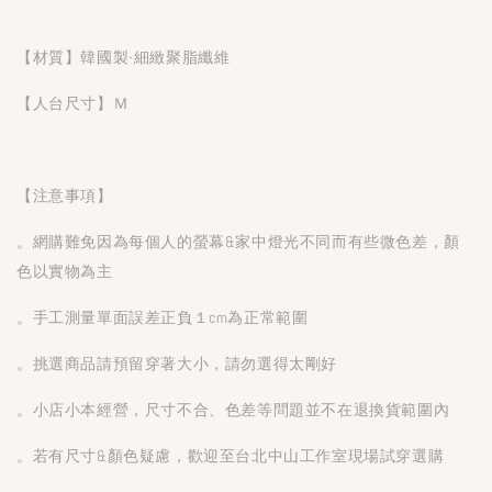
【材質】韓國製-細緻聚脂纖維
【人台尺寸】Ｍ
【注意事項】
。網購難免因為每個人的螢幕&家中燈光不同而有些微色差，顏
色以實物為主
。手工測量單面誤差正負１cm為正常範圍
。挑選商品請預留穿著大小，請勿選得太剛好
。小店小本經營，尺寸不合、色差等問題並不在退換貨範圍內
。若有尺寸&顏色疑慮，歡迎至台北中山工作室現場試穿選購