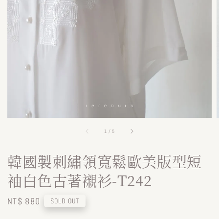
1
/
5
韓國製刺繡領寬鬆歐美版型短
袖白色古著襯衫-T242
Regular
NT$ 880
SOLD OUT
price