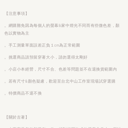
【注意事項】
。網購難免因為每個人的螢幕&家中燈光不同而有些微色差，顏
色以實物為主
。手工測量單面誤差正負１cm為正常範圍
。挑選商品請預留穿著大小，請勿選得太剛好
。小店小本經營，尺寸不合、色差等問題並不在退換貨範圍內
。若有尺寸&顏色疑慮，歡迎至台北中山工作室現場試穿選購
。特價商品不退不換
【關於古著】