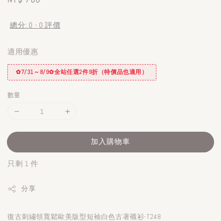
price
總分:
0
-
0
評價
適用優惠
✿7/31～8/9✿全站任選2件9折（特價品也適用）
數量
加入購物車
只剩 1 件
分享
復古刺繡領寬鬆歐美版型短袖白色古著襯衫-T248