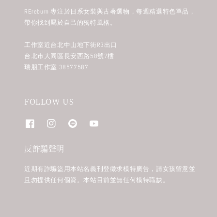
REreburn 專注於日系女裝與古著選物，每週精選特色單品，
帶你找到屬於自己的獨特風格。
工作室近台北中山地下街R3出口
台北市大同區長安西路58號7樓
瑞朋工作室 38577587
FOLLOW US
反詐騙聲明
近期有詐騙盜用本站名義刊登徵求模特廣告，請女孩留意並
且勿提供任何個資。本站目前並無任何模特職缺。