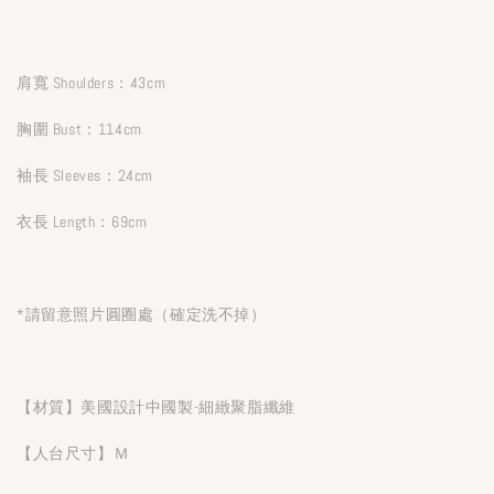
肩寬 Shoulders：43cm
胸圍 Bust：114cm
袖長 Sleeves：24cm
衣長 Length：69cm
*請留意照片圓圈處（確定洗不掉）
【材質】美國設計中國製-細緻聚脂纖維
【人台尺寸】Ｍ