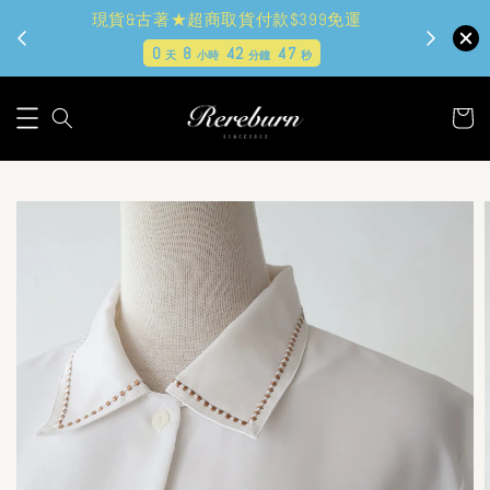
現貨&古著★超商取貨付款$399免運
0
8
42
46
天
小時
分鐘
秒