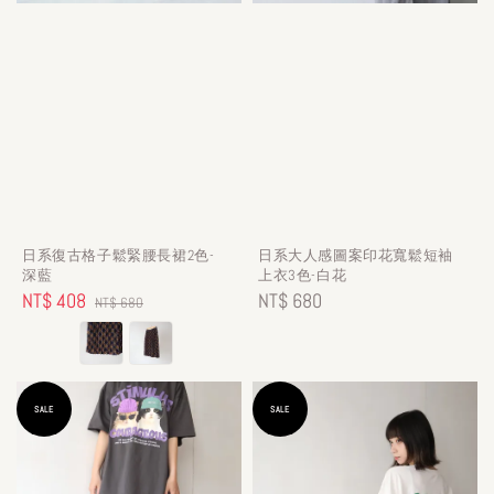
日系復古格子鬆緊腰長裙2色-
日系大人感圖案印花寬鬆短袖
深藍
上衣3色-白花
Sale
NT$ 408
Regular
Regular
NT$ 680
NT$ 680
price
price
price
SALE
SALE