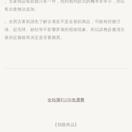
。古著商品每款都只有一件，找到相同款式的機率非常小，所以
售出後無法追加。
。在買古著前請先了解古著並不是全新的商品，可能有些微汙
漬、起毛球、缺扣等不影響穿著的瑕疵現象。所以請務必釐清古
著的定義後再決定是否要購買。
全站滿$1200免運費
【預購商品】