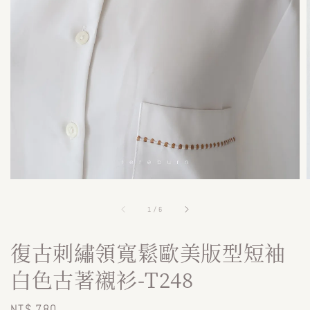
1
/
6
復古刺繡領寬鬆歐美版型短袖
白色古著襯衫-T248
Regular
NT$ 780