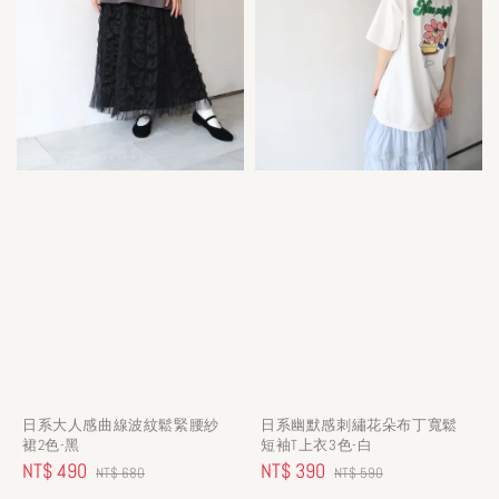
日系大人感曲線波紋鬆緊腰紗
日系幽默感刺繡花朵布丁寬鬆
裙2色-黑
短袖T上衣3色-白
Sale
NT$ 490
Regular
Sale
NT$ 390
Regular
NT$ 680
NT$ 590