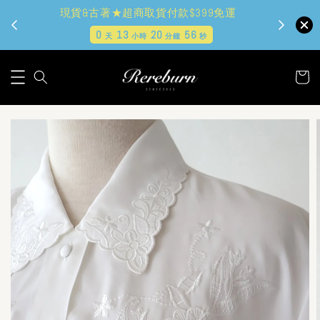
現貨&古著★超商取貨付款$399免運
0
13
20
55
天
小時
分鐘
秒