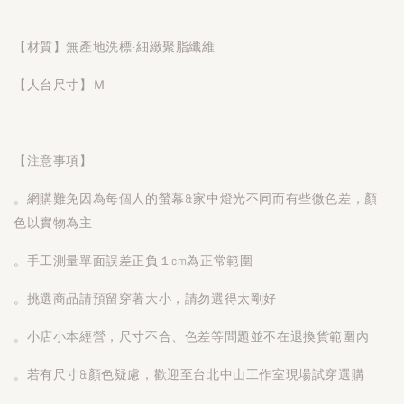
【材質】無產地洗標-細緻聚脂纖維
【人台尺寸】Ｍ
【注意事項】
。網購難免因為每個人的螢幕&家中燈光不同而有些微色差，顏
色以實物為主
。手工測量單面誤差正負１cm為正常範圍
。挑選商品請預留穿著大小，請勿選得太剛好
。小店小本經營，尺寸不合、色差等問題並不在退換貨範圍內
。若有尺寸&顏色疑慮，歡迎至台北中山工作室現場試穿選購