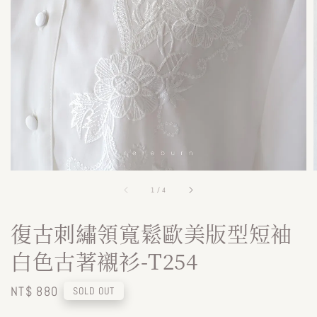
1
/
4
復古刺繡領寬鬆歐美版型短袖
白色古著襯衫-T254
Regular
NT$ 880
SOLD OUT
price