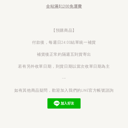
全站滿$1200免運費
【預購商品】
付款後，每週日24:00結單統一補貨
補貨後正常約隔週五到貨寄出
若有另外收單日期，到貨日期以當次收單日期為主
---
如有其他商品疑問，歡迎加入我們的LINE官方帳號諮詢