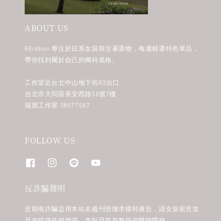
ABOUT US
REreburn 專注於日系女裝與古著選物，每週精選特色單品，
帶你找到屬於自己的獨特風格。
工作室近台北中山地下街R3出口
台北市大同區長安西路58號7樓
瑞朋工作室 38577587
FOLLOW US
反詐騙聲明
近期有詐騙盜用本站名義刊登徵求模特廣告，請女孩留意並
且勿提供任何個資。本站目前並無任何模特職缺。