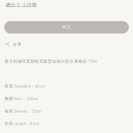
總分:
0
-
0
評價
售完
分享
復古刺繡領寬鬆歐美版型短袖白色古著襯衫-T254
肩寬 Shoulders：42cm
胸圍 Bust：106cm
袖長 Sleeves：22cm
衣長 Length：61cm