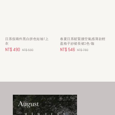
日系假兩件黑白拼色短袖T上
春夏日系鬆緊腰空氣感薄款輕
衣
盈格子紗裙長裙2色-咖
Sale
NT$ 490
Regular
Sale
NT$ 546
Regular
NT$ 590
NT$ 780
price
price
price
price