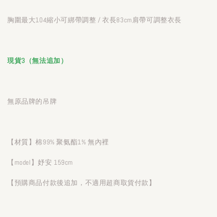
胸圍最大104縮小可綁帶調整 / 衣長83cm肩帶可調整衣長
現貨3（無法追加）
無原品牌的吊牌
【材質】棉99% 聚氨酯1% 無內裡
【model】妤安 159cm
【預購商品付款後追加，不適用超商取貨付款】