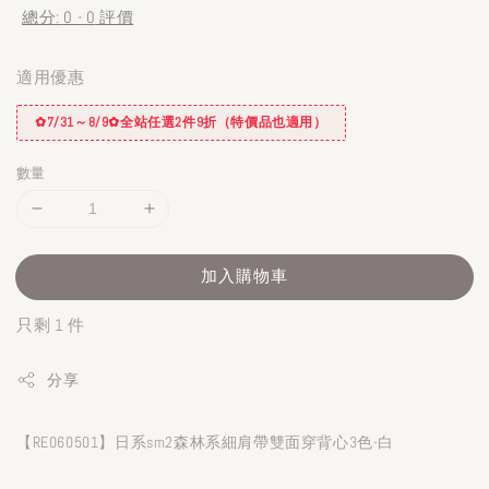
總分:
0
-
0
評價
適用優惠
✿7/31～8/9✿全站任選2件9折（特價品也適用）
數量
加入購物車
只剩 1 件
分享
【RE060501】日系sm2森林系細肩帶雙面穿背心3色-白