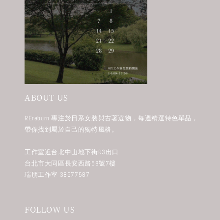
ABOUT US
REreburn 專注於日系女裝與古著選物，每週精選特色單品，
帶你找到屬於自己的獨特風格。
工作室近台北中山地下街R3出口
台北市大同區長安西路58號7樓
瑞朋工作室 38577587
FOLLOW US