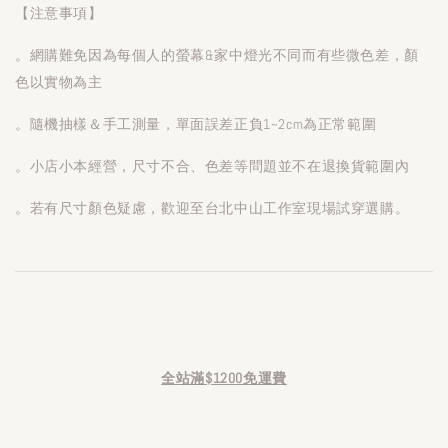
【注意事項】
。網購難免因為每個人的螢幕&家中燈光不同而有些微色差，顏
色以實物為主
。隨機抽樣＆手工測量，單面誤差正負1~2cm為正常範圍
。小店小本經營，尺寸不合、色差等問題並不在退換貨範圍內
。若有尺寸顏色疑慮，歡迎至台北中山工作室現場試穿選購。
全站滿$1200免運費