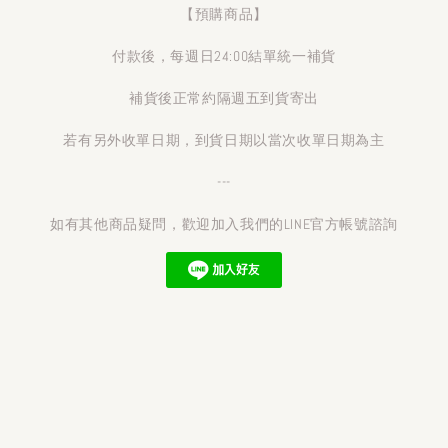
【預購商品】
付款後，每週日24:00結單統一補貨
補貨後正常約隔週五到貨寄出
若有另外收單日期，到貨日期以當次收單日期為主
---
如有其他商品疑問，歡迎加入我們的LINE官方帳號諮詢