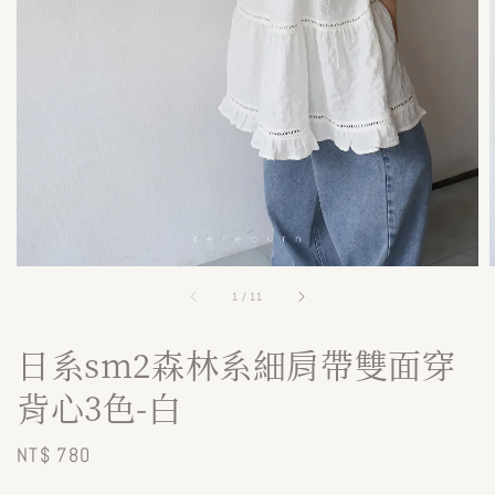
1
/
11
日系sm2森林系細肩帶雙面穿
背心3色-白
Regular
NT$ 780
price