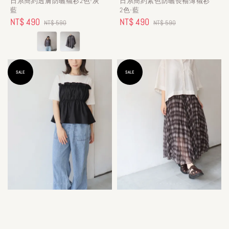
日系簡約透膚防曬襯衫2色-灰
日系簡約素色防曬長袖薄襯衫
藍
2色-藍
Sale
NT$ 490
Regular
Sale
NT$ 490
Regular
NT$ 590
NT$ 590
price
price
price
price
SALE
SALE