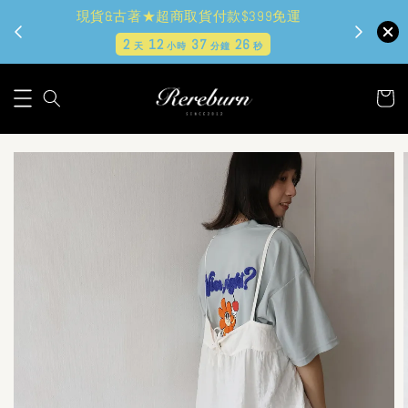
現貨&古著★超商取貨付款$399免運
2
12
37
24
天
小時
分鐘
秒