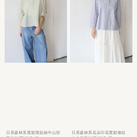
日系森林系寬鬆飛鼠袖中山領
日系森林系花朵印花寬鬆條紋