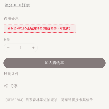
總分:
0
-
0
評價
適用優惠
✿8/10~8/19✿全站滿$1000現折$100（可累折）
數量
加入購物車
只剩 3 件
分享
【RE060503】日系森林系短袖襯衫｜荷葉邊拼接卡其格子