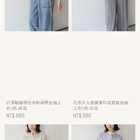
日系皺皺彈性布料綁帶短袖上
日系大人感圖案印花寬鬆短袖
衣4色-碎花
上衣3色-白花
Regular
NT$ 680
Regular
NT$ 680
price
price