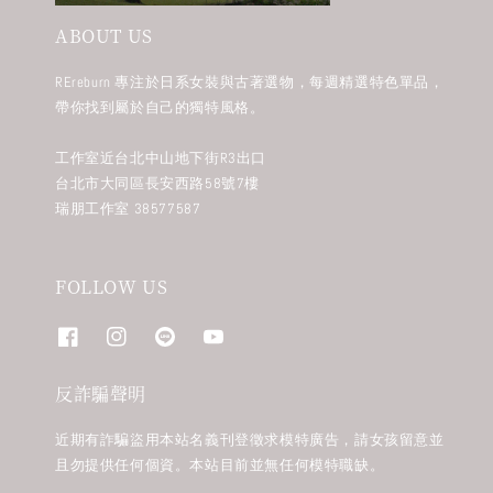
ABOUT US
REreburn 專注於日系女裝與古著選物，每週精選特色單品，
帶你找到屬於自己的獨特風格。
工作室近台北中山地下街R3出口
台北市大同區長安西路58號7樓
瑞朋工作室 38577587
FOLLOW US
反詐騙聲明
近期有詐騙盜用本站名義刊登徵求模特廣告，請女孩留意並
且勿提供任何個資。本站目前並無任何模特職缺。