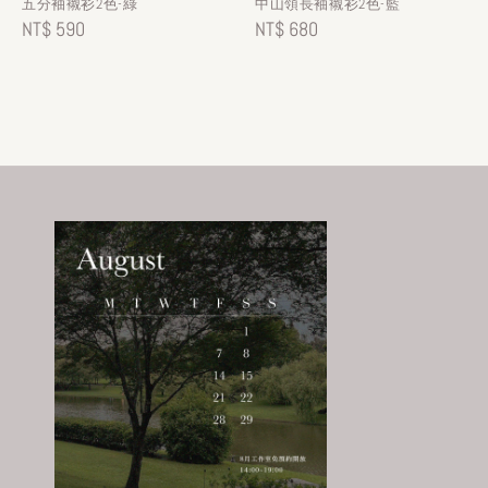
五分袖襯衫2色-綠
中山領長袖襯衫2色-藍
Regular
NT$ 590
Regular
NT$ 680
price
price