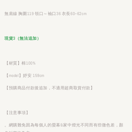
無肩線 胸圍119 領口～袖口36 衣長60~62cm
現貨3（無法追加）
【材質】棉100%
【model】妤安 159cm
【預購商品付款後追加，不適用超商取貨付款】
【注意事項】
。網購難免因為每個人的螢幕&家中燈光不同而有些微色差，顏