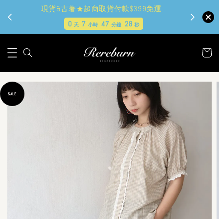
現貨&古著★超商取貨付款$399免運
0
7
47
26
天
小時
分鐘
秒
SALE