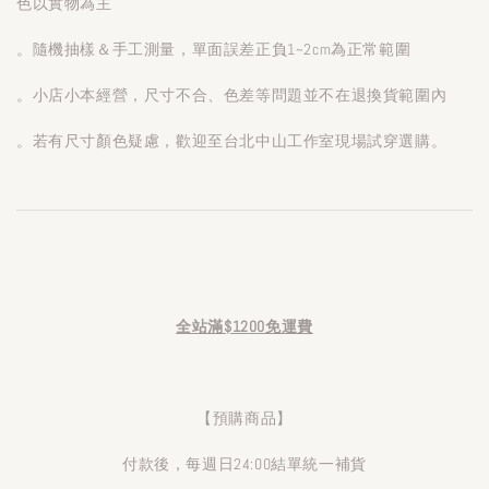
色以實物為主
。隨機抽樣＆手工測量，單面誤差正負1~2cm為正常範圍
。小店小本經營，尺寸不合、色差等問題並不在退換貨範圍內
。若有尺寸顏色疑慮，歡迎至台北中山工作室現場試穿選購。
全站滿$1200免運費
【預購商品】
付款後，每週日24:00結單統一補貨