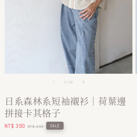
1
/
10
日系森林系短袖襯衫｜荷葉邊
拼接卡其格子
Sale
NT$ 390
Regular
SALE
NT$ 490
price
price