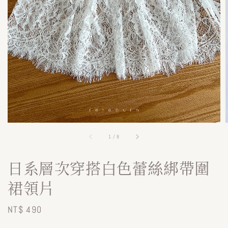
1
/
8
日系層次穿搭白色蕾絲綁帶圍
裙領片
Regular
NT$ 490
price