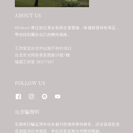
ABOUT US
REreburn 專注於日系女裝與古著選物，每週精選特色單品，
帶你找到屬於自己的獨特風格。
工作室近台北中山地下街R3出口
台北市大同區長安西路58號7樓
瑞朋工作室 38577587
FOLLOW US
反詐騙聲明
近期有詐騙盜用本站名義刊登徵求模特廣告，請女孩留意並
且勿提供任何個資。本站目前並無任何模特職缺。