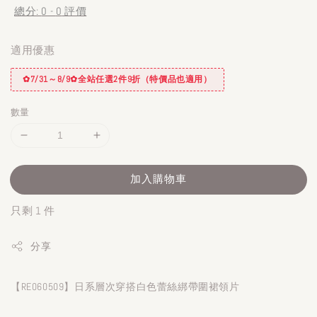
總分:
0
-
0
評價
適用優惠
✿7/31～8/9✿全站任選2件9折（特價品也適用）
數量
加入購物車
只剩 1 件
分享
【RE060509】日系層次穿搭白色蕾絲綁帶圍裙領片