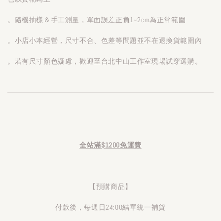
。隨機抽樣＆手工測量，單面誤差正負1~2cm為正常範圍
。小店小本經營，尺寸不合、色差等問題並不在退換貨範圍內
。若有尺寸顏色疑慮，歡迎至台北中山工作室現場試穿選購。
全站滿$1200免運費
【預購商品】
付款後，每週日24:00結單統一補貨