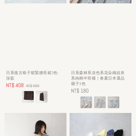
日系復古格子鬆緊腰長裙2色-
日系森林系淡色系花朵織紋表
深藍
系純棉中筒襪｜春夏日本選品
襪子3色
Sale
NT$ 408
Regular
NT$ 680
Regular
NT$ 180
price
price
price