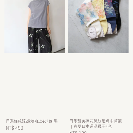
日系條紋涼感短袖上衣2色-黑
日系甜美碎花織紋透膚中筒襪
｜春夏日本選品襪子4色
Regular
NT$ 490