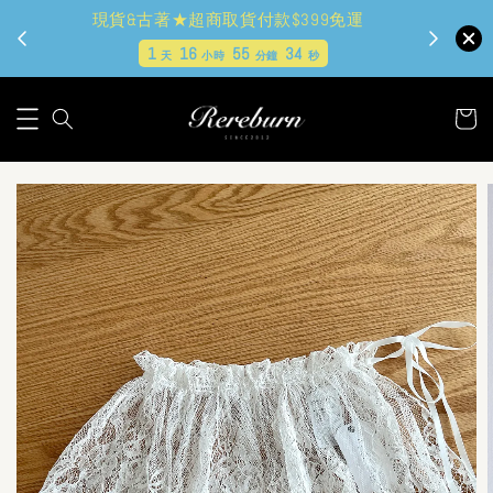
現貨&古著★超商取貨付款$399免運
1
16
55
33
天
小時
分鐘
秒