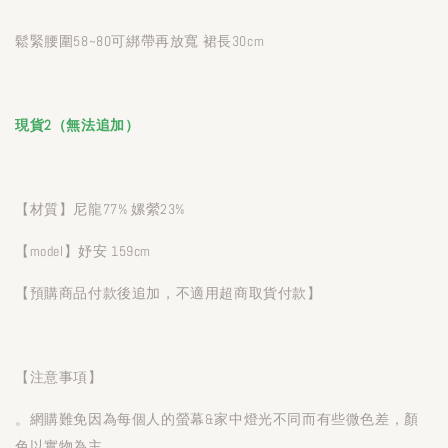
鬆緊腰圍58~80可綁帶再放寬 裙長30cm
現貨2（無法追加）
【材質】尼龍77% 嫘縈23%
【model】妤安 159cm
【預購商品付款後追加，不適用超商取貨付款】
【注意事項】
。網購難免因為每個人的螢幕&家中燈光不同而有些微色差，顏
色以實物為主