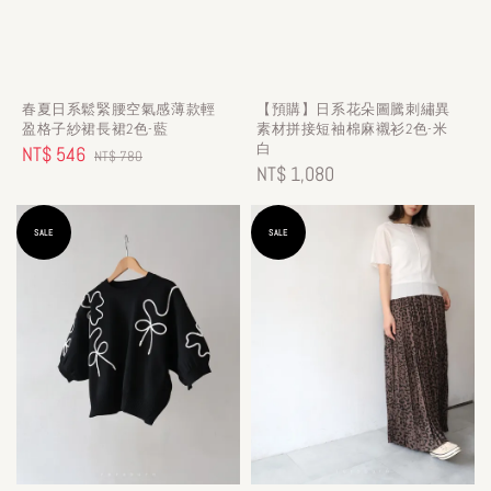
春夏日系鬆緊腰空氣感薄款輕
【預購】日系花朵圖騰刺繡異
盈格子紗裙長裙2色-藍
素材拼接短袖棉麻襯衫2色-米
白
Sale
NT$ 546
Regular
NT$ 780
Regular
NT$ 1,080
price
price
price
SALE
SALE