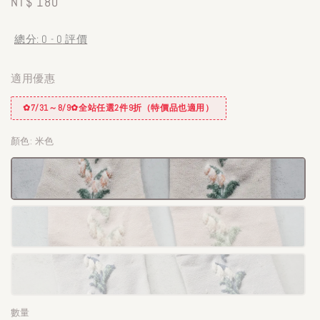
Regular
NT$ 180
price
總分:
0
-
0
評價
適用優惠
✿7/31～8/9✿全站任選2件9折（特價品也適用）
顏色
: 米色
數量