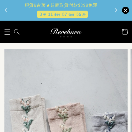
現貨&古著★超商取貨付款$399免運
0
11
57
53
天
小時
分鐘
秒