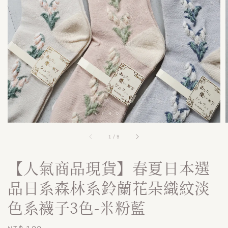
1
/
9
【人氣商品現貨】春夏日本選
品日系森林系鈴蘭花朵織紋淡
色系襪子3色-米粉藍