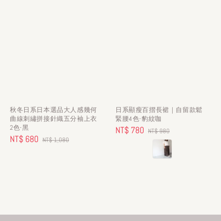
秋冬日系日本選品大人感幾何
日系顯瘦百摺長裙｜自留款鬆
曲線刺繡拼接針織五分袖上衣
緊腰4色-豹紋咖
2色-黑
Sale
NT$ 780
Regular
NT$ 980
Sale
NT$ 680
Regular
NT$ 1,080
price
price
price
price