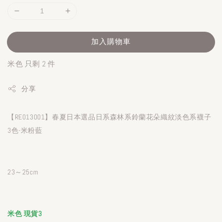
加入購物車
米色 只剩 2 件
分享
【RE013001】春夏日本選品日系森林系鈴蘭花朵織紋淡色系襪子
3色-米粉藍
23～25cm
米色
現貨3