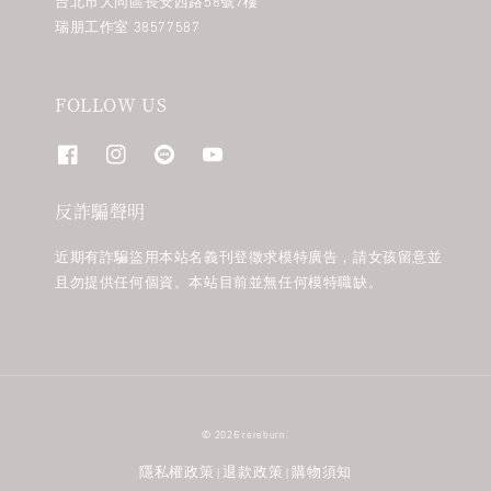
台北市大同區長安西路58號7樓
瑞朋工作室 38577587
FOLLOW US
反詐騙聲明
近期有詐騙盜用本站名義刊登徵求模特廣告，請女孩留意並
且勿提供任何個資。本站目前並無任何模特職缺。
© 2026 rereburn.
隱私權政策
退款政策
購物須知
|
|