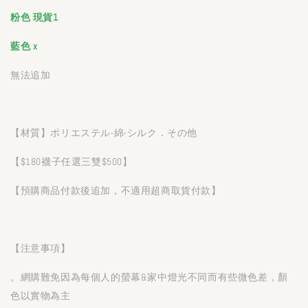
粉色 現貨1
藍色 x
無法追加
【材質】ポリエステル‧綿‧シルク．その他
【$180襪子任選三雙$500】
【預購商品付款後追加，不適用超商取貨付款】
【注意事項】
。網購難免因為每個人的螢幕&家中燈光不同而有些微色差，顏
色以實物為主