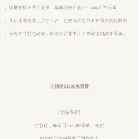
。隨機抽樣＆手工測量，單面誤差正負1~2cm為正常範圍
。小店小本經營，尺寸不合、色差等問題並不在退換貨範圍內
。若有尺寸顏色疑慮，歡迎至台北中山工作室現場試穿選購。
全站滿$1200免運費
【預購商品】
付款後，每週日24:00結單統一補貨
補貨後正常約隔週五到貨寄出