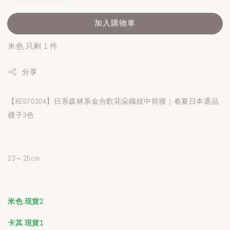
加入購物車
米色 只剩 1 件
分享
【RE070304】日系森林系金合歡花朵織紋中筒襪｜春夏日本選品
襪子3色
23～25cm
米色 現貨2
卡其 現貨1