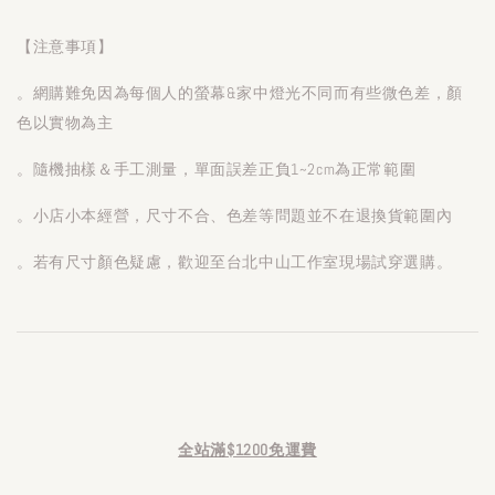
【注意事項】
。網購難免因為每個人的螢幕&家中燈光不同而有些微色差，顏
色以實物為主
。隨機抽樣＆手工測量，單面誤差正負1~2cm為正常範圍
。小店小本經營，尺寸不合、色差等問題並不在退換貨範圍內
。若有尺寸顏色疑慮，歡迎至台北中山工作室現場試穿選購。
全站滿$1200免運費