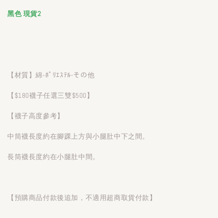
黑色 現貨2
【材質】綿‧ﾎﾟﾘｴｽﾃﾙ‧その他
【$180襪子任選三雙$500】
【襪子高度參考】
中筒襪長度約在腳踝上方與小腿肚中下之間。
長筒襪長度約在小腿肚中間。
【預購商品付款後追加，不適用超商取貨付款】