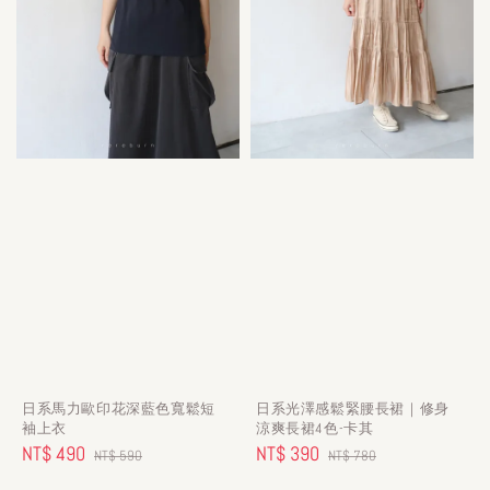
日系馬力歐印花深藍色寬鬆短
日系光澤感鬆緊腰長裙｜修身
袖上衣
涼爽長裙4色-卡其
Sale
NT$ 490
Regular
Sale
NT$ 390
Regular
NT$ 590
NT$ 780
price
price
price
price