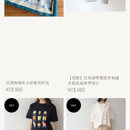
【預購】日系綁帶雙面穿刺繡
日系嚕嚕米大容量托特包
水藍色細肩帶背心
Regular
NT$ 880
Regular
NT$ 680
price
price
SALE
SALE