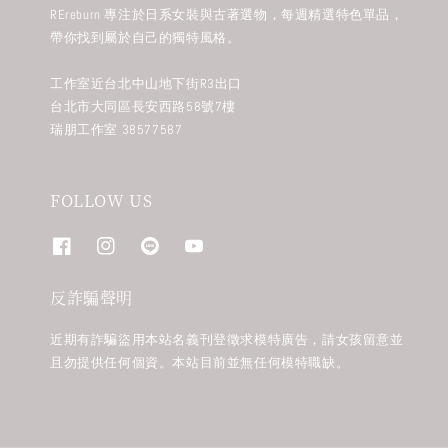
REreburn 專注於日系女裝與古著選物，每週精選特色單品，
帶你找到屬於自己的獨特風格。
工作室近台北中山地下街R3出口
台北市大同區長安西路58號7樓
瑞朋工作室 38577587
FOLLOW US
反詐騙聲明
近期有詐騙盜用本站名義刊登徵求模特廣告，請女孩留意並
且勿提供任何個資。本站目前並無任何模特職缺。