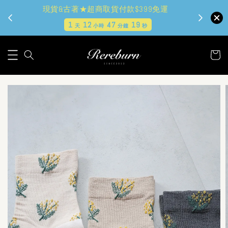
現貨&古著★超商取貨付款$399免運
1
12
47
17
天
小時
分鐘
秒