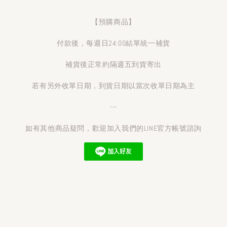
【預購商品】
付款後，每週日24:00結單統一補貨
補貨後正常約隔週五到貨寄出
若有另外收單日期，到貨日期以當次收單日期為主
---
如有其他商品疑問，歡迎加入我們的LINE官方帳號諮詢