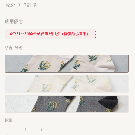
總分:
0
-
0
評價
適用優惠
✿7/31～8/9✿全站任選2件9折（特價品也適用）
顏色
: 米色
數量