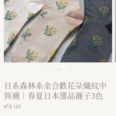
1
/
6
日系森林系金合歡花朵織紋中
筒襪｜春夏日本選品襪子3色
Regular
NT$ 180
price