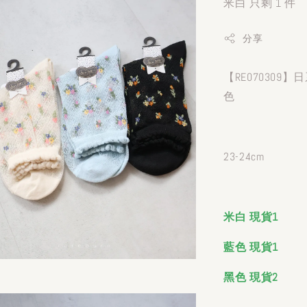
米白 只剩 1 件
分享
【RE07030
色
23-24cm
米白
現貨1
藍色 現貨1
黑色 現貨2