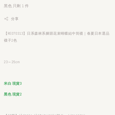
黑色 只剩 1 件
分享
【RE070313】日系森林系腳跟花束蝴蝶結中筒襪｜春夏日本選品
襪子2色
23～25cm
米白 現貨3
黑色 現貨2