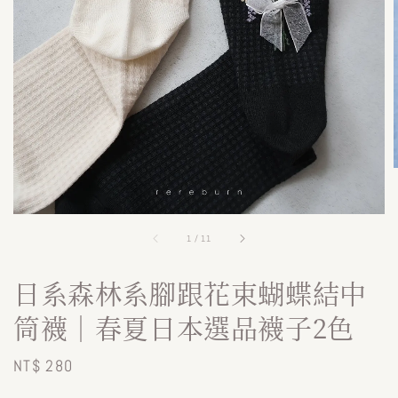
1
/
11
日系森林系腳跟花束蝴蝶結中
筒襪｜春夏日本選品襪子2色
Regular
NT$ 280
price