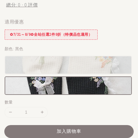
總分:
0
-
0
評價
適用優惠
✿7/31～8/9✿全站任選2件9折（特價品也適用）
顏色
: 黑色
數量
加入購物車