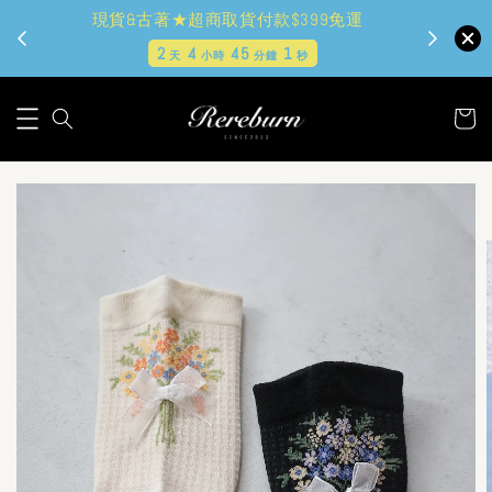
現貨&古著★超商取貨付款$399免運
2
4
44
59
天
小時
分鐘
秒