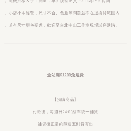
。隨機抽樣＆手工測量，單面誤差正負1~2cm為正常範圍
。小店小本經營，尺寸不合、色差等問題並不在退換貨範圍內
。若有尺寸顏色疑慮，歡迎至台北中山工作室現場試穿選購。
全站滿$1200免運費
【預購商品】
付款後，每週日24:00結單統一補貨
補貨後正常約隔週五到貨寄出