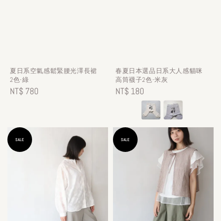
夏日系空氣感鬆緊腰光澤長裙
春夏日本選品日系大人感貓咪
2色-綠
高筒襪子2色-米灰
Regular
NT$ 780
Regular
NT$ 180
price
price
SALE
SALE