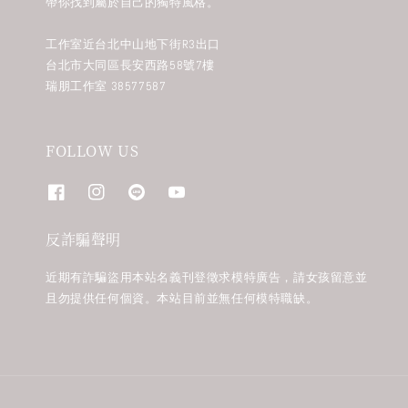
帶你找到屬於自己的獨特風格。
工作室近台北中山地下街R3出口
台北市大同區長安西路58號7樓
瑞朋工作室 38577587
FOLLOW US
反詐騙聲明
近期有詐騙盜用本站名義刊登徵求模特廣告，請女孩留意並
且勿提供任何個資。本站目前並無任何模特職缺。