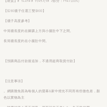
【材質】ﾎﾟﾘｴｽﾃﾙ‧ﾎﾟﾘｳﾚﾀﾝ(ﾘﾎﾞﾝ部分：ﾅｲﾛﾝ100%)
【$280襪子任選三雙$800】
【襪子高度參考】
中筒襪長度約在腳踝上方與小腿肚中下之間。
長筒襪長度約在小腿肚中間。
【預購商品付款後追加，不適用超商取貨付款】
【注意事項】
。網購難免因為每個人的螢幕&家中燈光不同而有些微色差，顏
色以實物為主