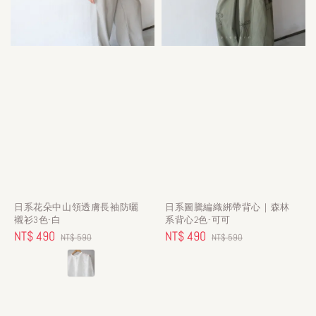
日系花朵中山領透膚長袖防曬
日系圖騰編織綁帶背心｜森林
襯衫3色-白
系背心2色-可可
Sale
NT$ 490
Regular
Sale
NT$ 490
Regular
NT$ 590
NT$ 590
price
price
price
price